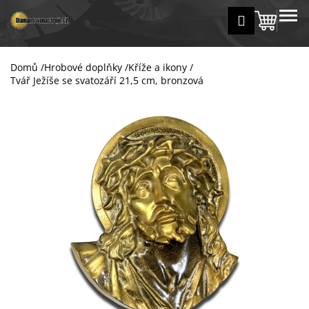
K
Přejít
MENU
Přihlášení
na
Nákup
o
Zpět
Zpět
obsah
š
košík
í
Domů
/
Hrobové doplňky
/
Kříže a ikony
/
C
k
Tvář Ježíše se svatozáří 21,5 cm, bronzová
o
p
o
t
ř
e
b
u
j
e
t
e
n