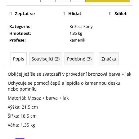
j
e
Zeptat se
Hlídat
Sdílet
m
e
Kategorie
:
Kříže a ikony
Hmotnost
:
1.35 kg
Profese
:
kameník
Popis
Související (2)
Podobné (3)
Značka
Obličej Ježíše se svatozáří v provedení bronzová barva + lak
Uchycuje se pomocí čepů a lepidla o kamennou desku
nebo pomník.
Materiál: Mosaz + barva + lak
Výška: 21,5 cm
Šířka: 18,5 cm
Váha: 1,35 kg