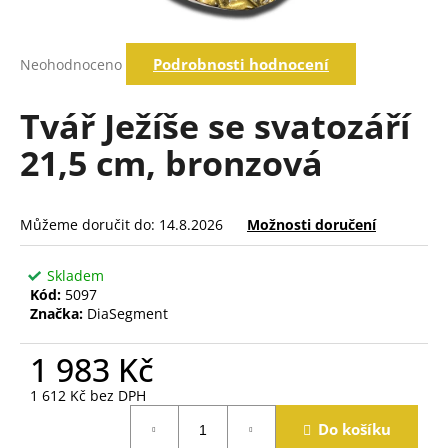
a
j
Průměrné
Podrobnosti hodnocení
Neohodnoceno
í
hodnocení
produktu
t
je
Tvář Ježíše se svatozáří
?
0,0
z
21,5 cm, bronzová
5
hvězdiček.
Hledat
Můžeme doručit do:
14.8.2026
Možnosti doručení
Skladem
D
Kód:
5097
o
Značka:
DiaSegment
p
o
1 983 Kč
r
u
1 612 Kč bez DPH
č
Měrná
Do košíku
cena:
u