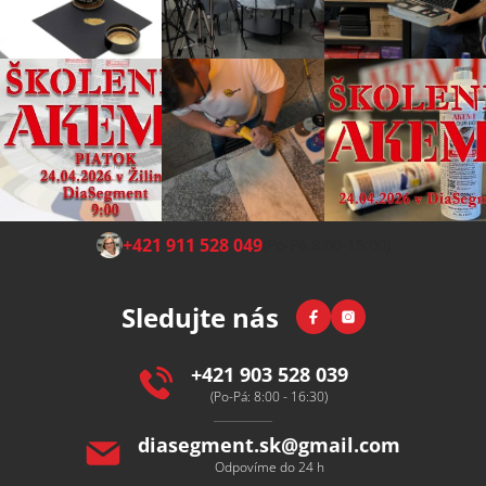
Z
+421 911 528 049
(Po-Pá 8:00-15:00)
á
p
Facebook
Instagram
Sledujte nás
a
t
í
+421 903 528 039
(Po-Pá: 8:00 - 16:30)
diasegment.sk
@
gmail.com
Odpovíme do 24 h