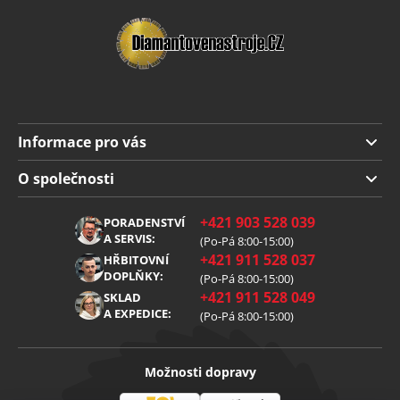
Informace pro vás
Doprava a platba
O společnosti
Obchodní podmínky
O nás
+421 903 528 039
PORADENSTVÍ
Reklamace
Kariéra
A SERVIS:
(Po-Pá 8:00-15:00)
+421 911 528 037
Zpracování osobních údajů
HŘBITOVNÍ
Blog
DOPLŇKY:
(Po-Pá 8:00-15:00)
Cookies
Kontakt
+421 911 528 049
SKLAD
A EXPEDICE:
(Po-Pá 8:00-15:00)
Možnosti dopravy