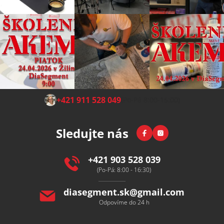
Z
+421 911 528 049
(Po-Pá 8:00-15:00)
á
p
Facebook
Instagram
Sledujte nás
a
t
í
+421 903 528 039
(Po-Pá: 8:00 - 16:30)
diasegment.sk
@
gmail.com
Odpovíme do 24 h