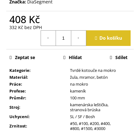
Značka:
DiaSegment
j
e
408 Kč
m
e
332 Kč bez DPH
Měrná
Do košíku
cena:
Zeptat se
Hlídat
Sdílet
Kategorie
:
Tvrdé kotouče na mokro
Materiál
:
žula, mramor, betón
Práce
:
na mokro
Profese
:
kameník
Průměr
:
100 mm
kamenárska leštička,
Stroj
:
stranová brúska
Uchycení
:
SL / SF / Bosh
#50, #100, #200, #400,
Zrnitost
:
#800, #1500, #3000