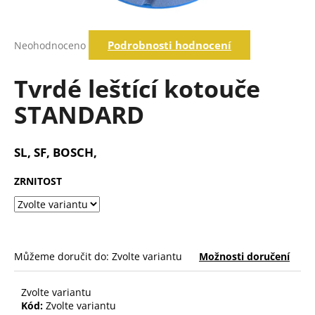
a
j
Průměrné
Podrobnosti hodnocení
Neohodnoceno
í
hodnocení
produktu
t
je
Tvrdé leštící kotouče
?
0,0
z
STANDARD
5
hvězdiček.
Hledat
SL, SF, BOSCH,
ZRNITOST
D
o
p
o
Můžeme doručit do:
Zvolte variantu
Možnosti doručení
r
u
č
Zvolte variantu
u
Kód:
Zvolte variantu