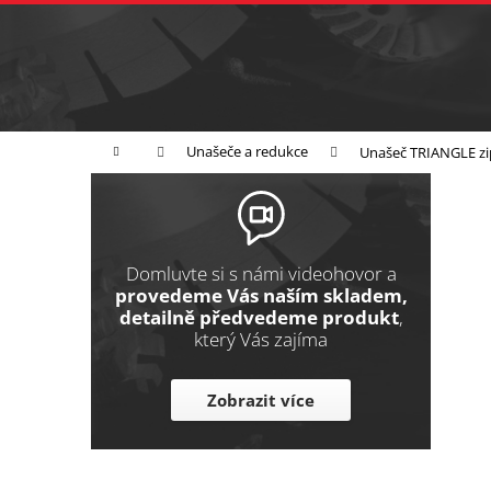
K
Přejít
na
o
Zpět
obsah
do
š
obchodu
í
Broušení
Leštění
Řezání
k
Domů
Unašeče a redukce
Unašeč TRIANGLE z
P
o
s
t
Domluvte si s námi videohovor a
r
provedeme Vás naším skladem,
detailně předvedeme produkt
,
a
který Vás zajíma
n
n
Zobrazit více
í
p
a