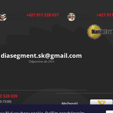
+421 911 528 037
+421 911
HŘBITOVNÍ
SKLAD
DOPLŇKY:
A EXPEDICE:
(Po-Pá 8:00-15:00)
(Po-Pá 8:
diasegment.sk
@
gmail.com
Odpovíme do 24 h
3 528 039
0-15:00)
Možnosti
1 528 037
Česká
dopravy
0-15:00)