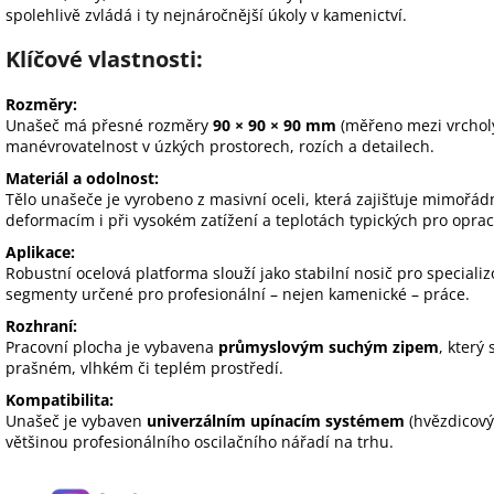
spolehlivě zvládá i ty nejnáročnější úkoly v kamenictví.
Klíčové vlastnosti:
Rozměry:
Unašeč má přesné rozměry
90 × 90 × 90 mm
(měřeno mezi vrcholy 
manévrovatelnost v úzkých prostorech, rozích a detailech.
Materiál a odolnost:
Tělo unašeče je vyrobeno z masivní oceli, která zajišťuje mimořád
deformacím i při vysokém zatížení a teplotách typických pro oprac
Aplikace:
Robustní ocelová platforma slouží jako stabilní nosič pro special
segmenty určené pro profesionální – nejen kamenické – práce.
Rozhraní:
Pracovní plocha je vybavena
průmyslovým suchým zipem
, který
prašném, vlhkém či teplém prostředí.
Kompatibilita:
Unašeč je vybaven
univerzálním upínacím systémem
(hvězdicový
většinou profesionálního oscilačního nářadí na trhu.