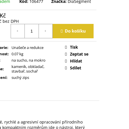
ladem
Kód:
106477
Značka:
DiaSegment
 Kč
č bez DPH
á
Do košíku
Tisk
orie
:
Unašeče a redukce
nost
:
0.07 kg
Zeptat se
:
na sucho, na mokro
Hlídat
kameník, obkladač,
Sdílet
se
:
stavbař, sochař
ení
:
suchý zips
é, rychlé a agresivní opracování přírodního
a kompaktním rozměrům jde o nástroj, který