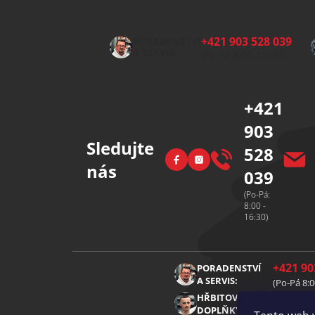
Z
á
p
+421 903 528 039
PORADENSTVÍ
a
A SERVIS:
(Po-Pá 8:00-15:00)
t
í
+421
903
Sledujte
528
Facebook
Instagram
nás
039
(Po-Pá:
8:00 -
16:30)
+421 90
PORADENSTVÍ
A SERVIS:
(Po-Pá 8:0
+421 91
HŘBITOVNÍ
DOPLŇKY:
(Po-Pá 8:0