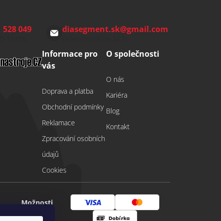
 528 049
diasegment.sk
@
gmail.com
00-15:00)
Odepíšeme do 24 h
Informace pro
O společnosti
vás
O nás
Doprava a platba
Kariéra
Obchodní podmínky
Blog
Reklamace
Kontakt
Zpracování osobních
údajů
Cookies
Možnosti
Visa
Mastercard
platby