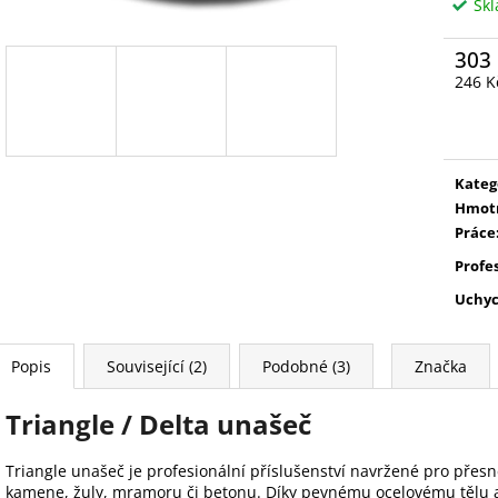
Sk
303
246 K
Měrn
cena:
Kateg
Hmot
Práce
Profe
Uchyc
Popis
Související (2)
Podobné (3)
Značka
Triangle / Delta unašeč
Triangle unašeč je profesionální příslušenství navržené pro přesn
kamene, žuly, mramoru či betonu. Díky pevnému ocelovému tělu 