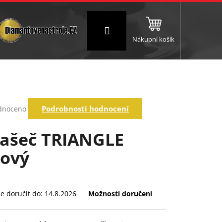
Přihlášení
Nákupní košík
NC a frézování
Brusné a leštící válce
Štokování
rné
Podrobnosti hodnocení
dnoceno
ení
tu
ašeč TRIANGLE
pový
ek.
 doručit do:
14.8.2026
Možnosti doručení