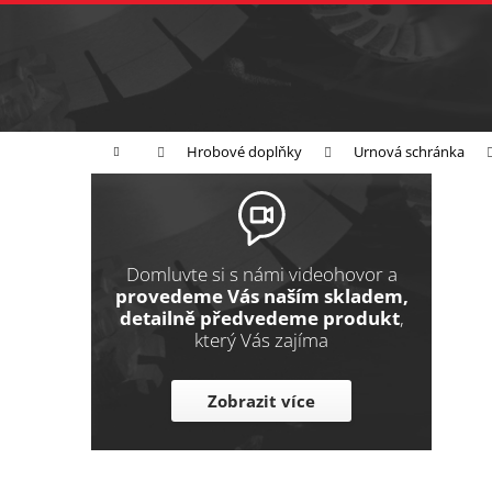
K
Přejít
na
o
Zpět
obsah
do
š
obchodu
í
Broušení
Leštění
Řezání
k
Domů
Hrobové doplňky
Urnová schránka
P
o
s
t
Domluvte si s námi videohovor a
r
provedeme Vás naším skladem,
detailně předvedeme produkt
,
a
který Vás zajíma
n
n
Zobrazit více
í
p
a