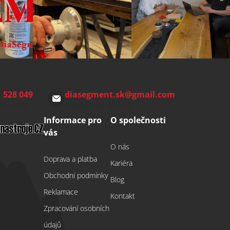
 528 049
diasegment.sk
@
gmail.com
00-15:00)
Odepíšeme do 24 h
Informace pro
O společnosti
vás
O nás
Doprava a platba
Kariéra
Obchodní podmínky
Blog
Reklamace
Kontakt
Zpracování osobních
údajů