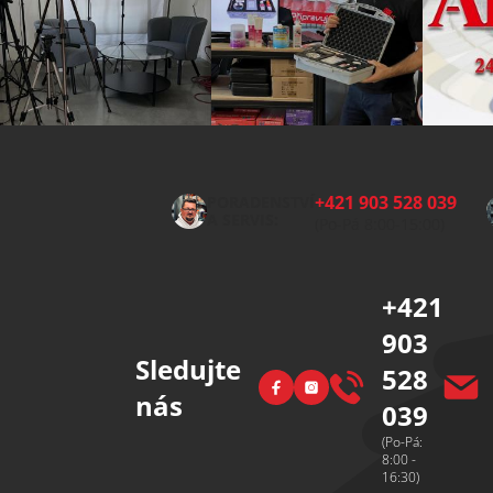
Z
á
p
+421 903 528 039
PORADENSTVÍ
a
A SERVIS:
(Po-Pá 8:00-15:00)
t
í
+421
903
Sledujte
528
Facebook
Instagram
nás
039
(Po-Pá:
8:00 -
16:30)