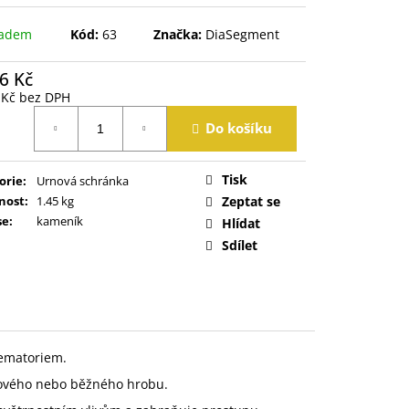
ladem
Kód:
63
Značka:
DiaSegment
6 Kč
 Kč bez DPH
á
Do košíku
Tisk
orie
:
Urnová schránka
nost
:
1.45 kg
Zeptat se
se
:
kameník
Hlídat
Sdílet
rematoriem.
rnového nebo běžného hrobu.