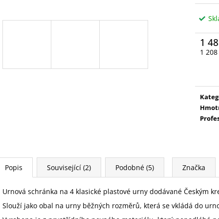
Sk
1 48
1 208
Měrn
cena:
Kateg
Hmot
Profe
Popis
Související (2)
Podobné (5)
Značka
Urnová schránka na 4 klasické plastové urny dodávané Českým k
Slouží jako obal na urny běžných rozměrů, která se vkládá do u