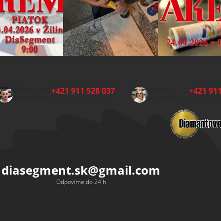
+421 911 528 037
+421 911
HŘBITOVNÍ
SKLAD
DOPLŇKY:
A EXPEDICE:
(Po-Pá 8:00-15:00)
(Po-Pá 8:
diasegment.sk
@
gmail.com
Odpovíme do 24 h