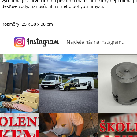
Vyrobena je z prvotřídního pevného materiálu, který nepodléhá 
dešťové vody, nánosů, hlíny, nebo pohybu hmyzu.
Rozměry: 25 x 38 x 38 cm
Najdete nás na
instagramu