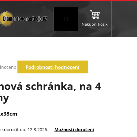
Přihlášení
Nákupní košík
NC a frézování
Brusné a leštící válce
Štokování
rné
Podrobnosti hodnocení
dnoceno
ení
tu
nová schránka, na 4
ny
ek.
8x38cm
 doručit do:
12.8.2026
Možnosti doručení