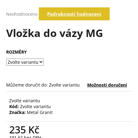
a
Průměrné
j
Podrobnosti hodnocení
Neohodnoceno
hodnocení
í
produktu
je
Vložka do vázy MG
t
0,0
?
z
5
hvězdiček.
ROZMĚRY
Hledat
Můžeme doručit do:
Zvolte variantu
Možnosti doručení
D
o
p
Zvolte variantu
o
Kód:
Zvolte variantu
Značka:
Metal Granit
r
u
235 Kč
č
u
191 Kč bez DPH