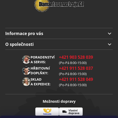
Informace pro vás
Doprava a platba
O společnosti
Obchodní podmínky
O nás
+421 903 528 039
PORADENSTVÍ
Reklamace
Kariéra
A SERVIS:
(Po-Pá 8:00-15:00)
+421 911 528 037
Zpracování osobních údajů
HŘBITOVNÍ
Blog
DOPLŇKY:
(Po-Pá 8:00-15:00)
Cookies
Kontakt
+421 911 528 049
SKLAD
A EXPEDICE:
(Po-Pá 8:00-15:00)
Možnosti dopravy