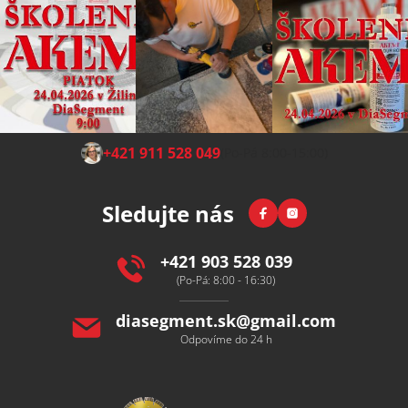
Z
+421 911 528 049
(Po-Pá 8:00-15:00)
á
p
Facebook
Instagram
Sledujte nás
a
t
í
+421 903 528 039
(Po-Pá: 8:00 - 16:30)
diasegment.sk
@
gmail.com
Odpovíme do 24 h