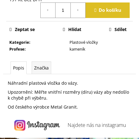
j
Měrná
e
Do košíku
cena:
m
e
Zeptat se
Hlídat
Sdílet
Kategorie
:
Plastové vložky
Profese
:
kameník
Popis
Značka
Náhradní plastová vložka do vázy.
Upozornění: Měřte vnitřní rozměry (díru) vázy aby nedošlo
k chybě při výběru.
Od českého výrobce Metal Granit.
Najdete nás na
instagramu