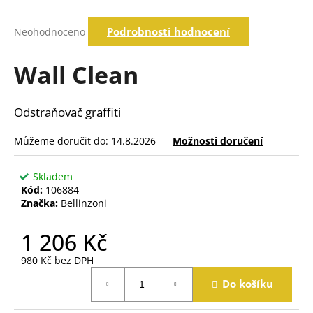
a
Průměrné
j
Podrobnosti hodnocení
Neohodnoceno
hodnocení
í
produktu
je
Wall Clean
t
0,0
?
z
5
Odstraňovač graffiti
hvězdiček.
Můžeme doručit do:
14.8.2026
Možnosti doručení
Hledat
Skladem
Kód:
106884
D
Značka:
Bellinzoni
o
p
1 206 Kč
o
r
980 Kč bez DPH
u
Měrná
Do košíku
cena:
č
u