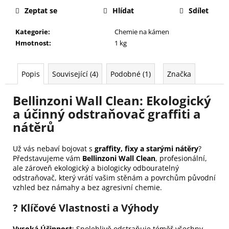
j
Zeptat se
Hlídat
Sdílet
e
m
Kategorie
:
Chemie na kámen
e
Hmotnost
:
1 kg
Popis
Související (4)
Podobné (1)
Značka
Bellinzoni Wall Clean: Ekologický
a účinný odstraňovač graffiti a
nátěrů
Už vás nebaví bojovat s
graffity, fixy a starými nátěry
?
Představujeme vám
Bellinzoni Wall Clean
, profesionální,
ale zároveň ekologický a biologicky odbouratelný
odstraňovač, který vrátí vašim stěnám a povrchům původní
vzhled bez námahy a bez agresivní chemie.
? Klíčové Vlastnosti a Výhody
Vysoká Účinnost
: Spolehlivě odstraňuje téměř všechny