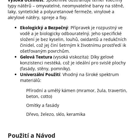
typy nátěrů – omyvatelné, neomyvatelné barvy na stěně,
laky, syntetické a polyuretanové fermeže, vinylové a
akrylové nátěry, spreje a fixy.
Ekologický a Bezpečný
: Přípravek je rozpustný ve
vodě a je biologicky odbouratelný. Jeho specifické
složení je bez kyselin, louhů, oxidantů a redukčních
činidel, což jej činí šetrným k životnímu prostředí ik
ošetřovaným povrchům.
Gelová Textura
(vysoká viskozita): Díky gelové
konzistenci nestéká, což je ideální pro svislé plochy
(fasády, stěny, pomníky).
Univerzální Použití
: Vhodný na široké spektrum
materiálů:
Přírodní a umělý kámen (mramor, žula, travertin,
beton, cotto)
Omítky a fasády
Dřevo, železo, sklo, keramika
Použití a Návod