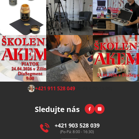
Z
+421 911 528 049
(Po-Pá 8:00-15:00)
á
p
Facebook
Instagram
Sledujte nás
a
t
í
+421 903 528 039
(Po-Pá: 8:00 - 16:30)