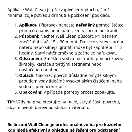
Aplikace Wall Clean je překvapivě jednoduchá, čímž
minimalizuje potřebu drhnutí a poškození podkladu.
Aplikace
: Přípravek naneste
neředěný
pomocí štětce
přímo na nápis nebo nátěr, který chcete odstranit.
Působení
: Nechte Wall Clean působit. Při běžném
znečištění stačí 15 – 30 minut. Pro více vrstev starého
nátěru nebo silnější graffiti může být zapotřebí 2 – 3
hodiny. Starý nátěr změkne a začne se nafukovat.
Odstranění
: Změklou vrstvu odstraňte pomocí kovové
škrabky, kartáče s tvrdými štětinami nebo
navlhčenou houbou.
Oplach
: Nakonec povrch důkladně omyjte silným
proudem vody (ideálně vysokotlakým čističem) nebo
vodou s pomocí kartáče.
Opakování
: V případě potřeby proces zopakujte.
TIP
: Vždy nejprve otestujte na malé, skryté části povrchu,
abyste ověřili barevnou stálost materiálu.
Bellinzoni Wall Clean je profesionální volba pro každého,
kdo hledá efektivní a ohleduplné řešení pro odstranění