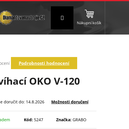
Přihlášení
Nákupní košík
NC a frézování
Brusné a leštící válce
Štokování
rné
Podrobnosti hodnocení
ocení
ení
tu
víhací OKO V-120
ek.
 doručit do:
14.8.2026
Možnosti doručení
ladem
Kód:
5247
Značka:
GRABO