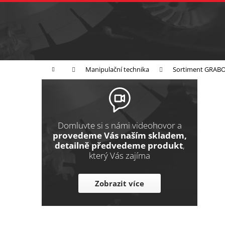
K
Přejít
na
o
Zpět
obsah
do
š
obchodu
í
Broušení
Leštění
Řezání
k
Domů
Manipulační technika
Sortiment GRAB
P
o
s
t
Domluvte si s námi videohovor a
r
provedeme Vás naším skladem,
detailně předvedeme produkt
,
a
který Vás zajíma
n
n
Zobrazit více
í
p
a