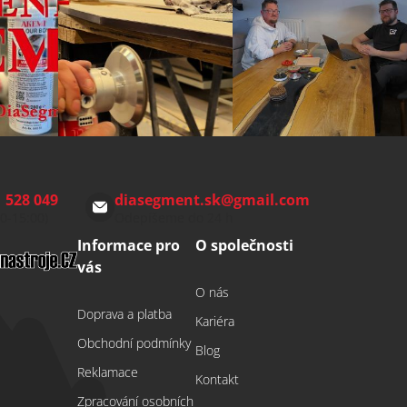
 528 049
diasegment.sk
@
gmail.com
00-15:00)
Odepíšeme do 24 h
Informace pro
O společnosti
vás
O nás
Doprava a platba
Kariéra
Obchodní podmínky
Blog
Reklamace
Kontakt
Zpracování osobních