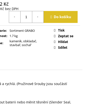
2 Kč
 Kč bez DPH
á
Do košíku
Tisk
orie
:
Sortiment GRABO
nost
:
1.7 kg
Zeptat se
kameník, obkladač,
Hlídat
se
:
stavbař, sochař
Sdílet
 a rychlá. (Pružinové šrouby jsou součástí
t baterii nebo měnit těsnění (Slender Seal,