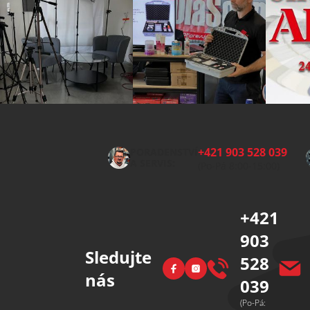
Z
á
p
+421 903 528 039
PORADENSTVÍ
a
A SERVIS:
(Po-Pá 8:00-15:00)
t
í
+421
903
Sledujte
528
Facebook
Instagram
nás
039
(Po-Pá: