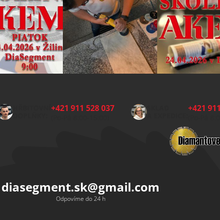
+421 911 528 037
+421 911
HŘBITOVNÍ
SKLAD
DOPLŇKY:
A EXPEDICE:
(Po-Pá 8:00-15:00)
(Po-Pá 8:
diasegment.sk
@
gmail.com
Odpovíme do 24 h