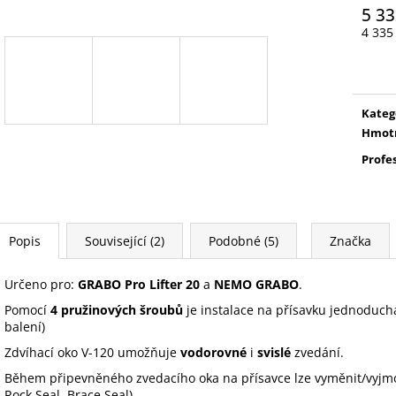
5 33
4 335
Měrn
cena:
Kateg
Hmot
Profe
Popis
Související (2)
Podobné (5)
Značka
Určeno pro:
GRABO Pro Lifter 20
a
NEMO GRABO
.
Pomocí
4 pružinových šroubů
je instalace na přísavku jednoduchá
balení)
Zdvíhací oko V-120 umožňuje
vodorovné
i
svislé
zvedání.
Během připevněného zvedacího oka na přísavce lze vyměnit/vyjmou
Rock Seal, Brace Seal).