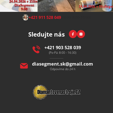
j
e
m
Z
+421 911 528 049
(Po-Pá 8:00-15:00)
e
á
p
Facebook
Instagram
Sledujte nás
a
t
í
+421 903 528 039
(Po-Pá: 8:00 - 16:30)
diasegment.sk
@
gmail.com
Odpovíme do 24 h