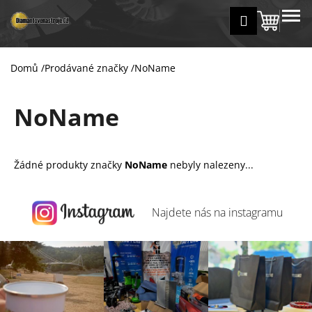
K
Přejít
MENU
Přihlášení
na
Nákup
o
Zpět
Zpět
obsah
š
košík
í
Domů
/
Prodávané značky
/
NoName
C
k
o
NoName
p
o
t
ř
Žádné produkty značky
NoName
nebyly nalezeny...
e
b
Najdete nás na
instagramu
u
j
e
t
e
n