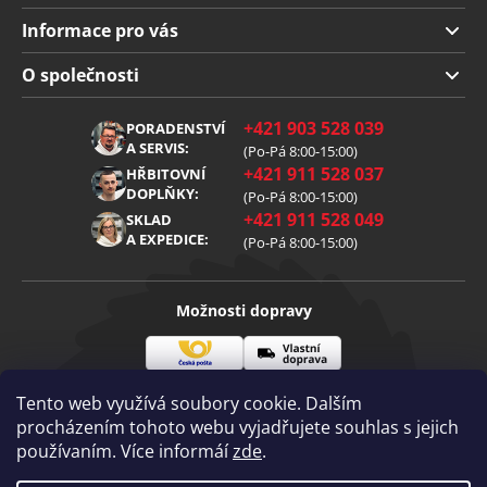
Informace pro vás
Doprava a platba
O společnosti
Obchodní podmínky
O nás
+421 903 528 039
PORADENSTVÍ
Reklamace
Kariéra
A SERVIS:
(Po-Pá 8:00-15:00)
+421 911 528 037
Zpracování osobních údajů
HŘBITOVNÍ
Blog
DOPLŇKY:
(Po-Pá 8:00-15:00)
Cookies
Kontakt
+421 911 528 049
SKLAD
A EXPEDICE:
(Po-Pá 8:00-15:00)
Možnosti dopravy
Česká
Vlastní
Možnosti platby
pošta
doprava
Tento web využívá soubory cookie. Dalším
procházením tohoto webu vyjadřujete souhlas s jejich
používaním. Více informáí
zde
.
Visa
Mastercard
Dobírka