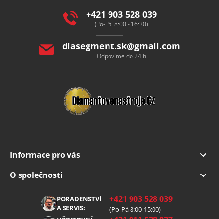
t
í
+421 903 528 039
(Po-Pá: 8:00 - 16:30)
diasegment.sk
@
gmail.com
Odpovíme do 24 h
Informace pro vás
Doprava a platba
O společnosti
Obchodní podmínky
O nás
+421 903 528 039
PORADENSTVÍ
Reklamace
Kariéra
A SERVIS:
(Po-Pá 8:00-15:00)