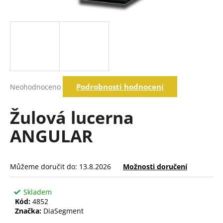
a
j
í
t
?
Průměrné
Podrobnosti hodnocení
Neohodnoceno
hodnocení
produktu
Hledat
je
Žulová lucerna
0,0
z
ANGULAR
5
D
hvězdiček.
o
p
Můžeme doručit do:
13.8.2026
Možnosti doručení
o
r
Skladem
u
Kód:
4852
č
Značka:
DiaSegment
u