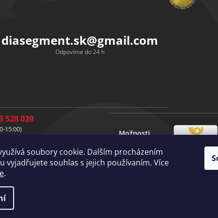
diasegment.sk
@
gmail.com
Odpovíme do 24 h
3 528 039
0-15:00)
Možnosti
1 528 037
Česká
dopravy
0-15:00)
využívá soubory cookie. Dalším procházením
pošta
S
1 528 049
Vlastní
 vyjadřujete souhlas s jejich používaním. Více
doprava
0-15:00)
e
.
ní
práva vyhrazena.