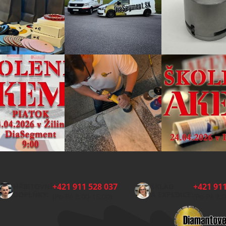
+421 911 528 037
+421 911
HŘBITOVNÍ
SKLAD
DOPLŇKY:
A EXPEDICE:
(Po-Pá 8:00-15:00)
(Po-Pá 8: