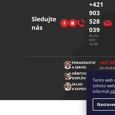
+421
903
Sledujte
528
Facebook
Instagram
nás
039
(Po-Pá:
8:00 -
16:30)
+421 90
PORADENSTVÍ
A SERVIS:
(Po-Pá 8:0
+421 91
HŘBITOVNÍ
DOPLŇKY:
(Po-Pá 8:0
Tento web 
+421 91
SKLAD
tohoto webu
A EXPEDICE:
(Po-Pá 8:0
informáí
zd
Nastave
Copyright 2026
Diamantovenastroje.cz
. Všechna 