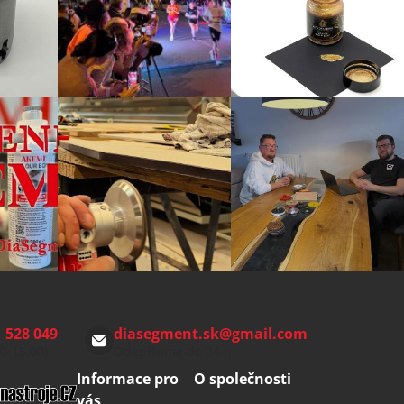
 528 049
diasegment.sk
@
gmail.com
00-15:00)
Odepíšeme do 24 h
Informace pro
O společnosti
vás