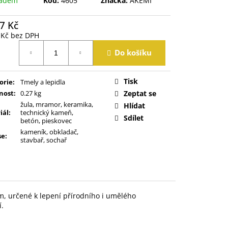
ladem
Kód:
4605
Značka:
AKEMI
7 Kč
 Kč bez DPH
á
Do košíku
Tisk
orie
:
Tmely a lepidla
nost
:
0.27 kg
Zeptat se
žula, mramor, keramika,
Hlídat
iál
:
technický kameň,
Sdílet
betón, pieskovec
kameník, obkladač,
se
:
stavbař, sochař
m, určené k lepení přírodního i umělého
í.