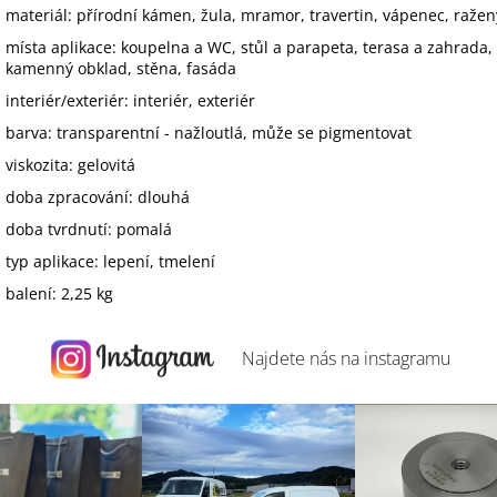
materiál: přírodní kámen, žula, mramor, travertin, vápenec, ražený
místa aplikace: koupelna a WC, stůl a parapeta, terasa a zahrad
kamenný obklad, stěna, fasáda
interiér/exteriér: interiér, exteriér
barva: transparentní - nažloutlá, může se pigmentovat
viskozita: gelovitá
doba zpracování: dlouhá
doba tvrdnutí: pomalá
typ aplikace: lepení, tmelení
balení: 2,25 kg
Najdete nás na
instagramu