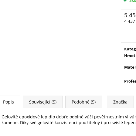
Sk
5 45
4 437
Měrn
cena:
Kateg
Hmot
Mater
Profe
Popis
Související (5)
Podobné (5)
Značka
Gelovité epoxidové lepidlo dobře odolné vůči povětrnostním vlivů
kamene. Díky své gelovité konzistenci použitelný i pro svislé lepen