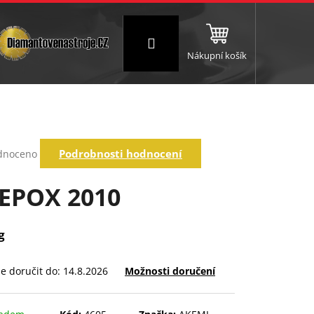
Přihlášení
Nákupní košík
NC a frézování
Brusné a leštící válce
Štokování
rné
Podrobnosti hodnocení
dnoceno
ení
tu
EPOX 2010
g
ek.
 doručit do:
14.8.2026
Možnosti doručení