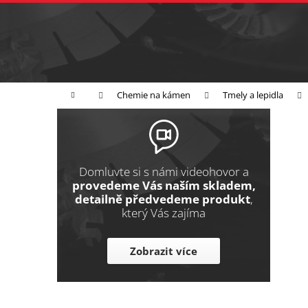
K
Přejít
na
o
Zpět
obsah
do
š
obchodu
í
Broušení
Leštění
Řezání
k
Domů
Chemie na kámen
Tmely a lepidla
P
o
s
t
Domluvte si s námi videohovor a
r
provedeme Vás naším skladem,
detailně předvedeme produkt
,
a
který Vás zajíma
n
n
Zobrazit více
í
p
a