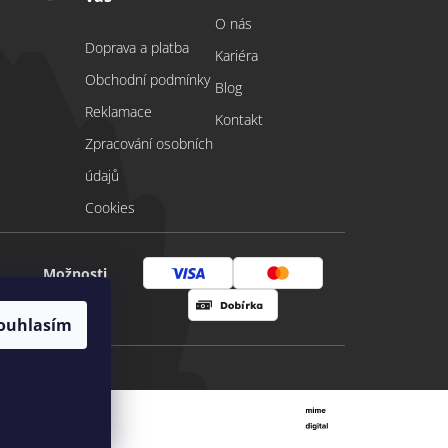
O nás
Doprava a platba
Kariéra
Obchodní podmínky
Blog
Reklamace
Kontakt
Zpracování osobních
údajů
Cookies
Možnosti
Visa
Mastercard
platby
ouhlasím
Dobírka
Vytvořil Shoptet
|
mime digital