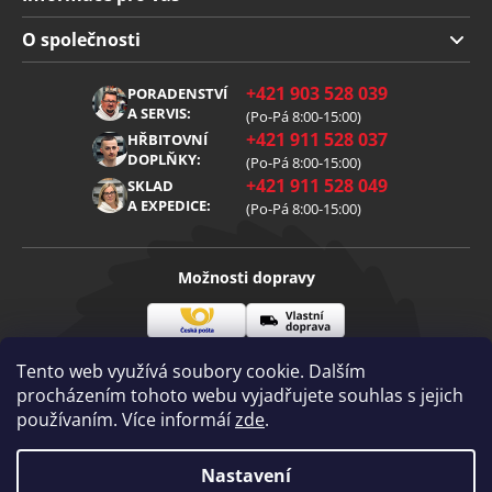
Doprava a platba
O společnosti
Obchodní podmínky
O nás
+421 903 528 039
PORADENSTVÍ
Reklamace
Kariéra
A SERVIS:
(Po-Pá 8:00-15:00)
+421 911 528 037
Zpracování osobních údajů
HŘBITOVNÍ
Blog
DOPLŇKY:
(Po-Pá 8:00-15:00)
Cookies
Kontakt
+421 911 528 049
SKLAD
A EXPEDICE:
(Po-Pá 8:00-15:00)
Možnosti dopravy
Česká
Vlastní
Možnosti platby
pošta
doprava
Tento web využívá soubory cookie. Dalším
procházením tohoto webu vyjadřujete souhlas s jejich
používaním. Více informáí
zde
.
Visa
Mastercard
Dobírka
Copyright 2026
Nastavení
Diamantovenastroje.cz
. Všechna práva