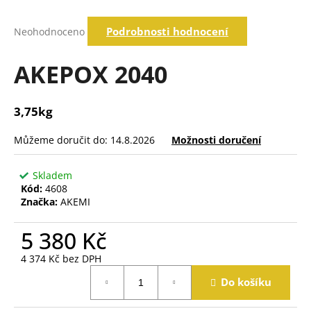
a
Průměrné
j
Podrobnosti hodnocení
Neohodnoceno
hodnocení
í
produktu
je
AKEPOX 2040
t
0,0
?
z
5
3,75kg
hvězdiček.
Můžeme doručit do:
14.8.2026
Možnosti doručení
Hledat
Skladem
Kód:
4608
D
Značka:
AKEMI
o
p
5 380 Kč
o
r
4 374 Kč bez DPH
u
Měrná
Do košíku
cena:
č
u