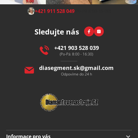
Z
+421 911 528 049
(Po-Pá 8:00-15:00)
á
p
Facebook
Instagram
Sledujte nás
a
t
í
+421 903 528 039
(Po-Pá: 8:00 - 16:30)
diasegment.sk
@
gmail.com
Odpovíme do 24 h
Informace pro vás