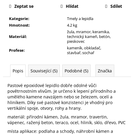
j
Zeptat se
Hlídat
Sdílet
e
m
Kategorie
:
Tmely a lepidla
e
Hmotnost
:
4.2 kg
žula, mramor, keramika,
Materiál
:
technický kameň, betón,
pieskovec
kameník, obkladač,
Profese
:
stavbař, sochař
Popis
Související (5)
Podobné (5)
Značka
Pastové epoxidové lepidlo dobře odolné vůči
povětrnostním vlivům. Je určeno k lepení přírodního a
umělého kamene navzájem nebo se železem, ocelí a
hliníkem. Díky své pastové konzistenci je vhodný pro
vertikální spoje, otvory, rohy a hrany.
materiál: přírodní kámen, žula, mramor, travertin,
vápenec, ražený beton, teraco, ocel, hliník, sklo, dřevo, PVC
místa aplikace: podlaha a schody, náhrobní kámen a