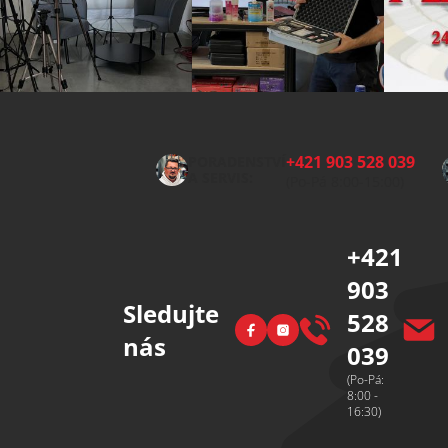
Z
á
p
+421 903 528 039
PORADENSTVÍ
a
A SERVIS:
(Po-Pá 8:00-15:00)
t
í
+421
903
Sledujte
528
Facebook
Instagram
nás
039
(Po-Pá:
8:00 -
16:30)