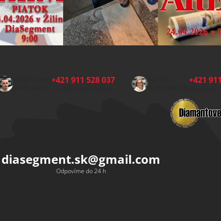
+421 911 528 037
+421 911
HŘBITOVNÍ
SKLAD
DOPLŇKY:
A EXPEDICE:
(Po-Pá 8:00-15:00)
(Po-Pá 8:
diasegment.sk
@
gmail.com
Odpovíme do 24 h