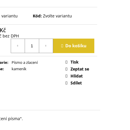
e variantu
Kód:
Zvolte variantu
 Kč
č bez DPH
á
Do košíku
Tisk
orie
:
Písmo a zlacení
se
:
kameník
Zeptat se
Hlídat
Sdílet
cení písma".