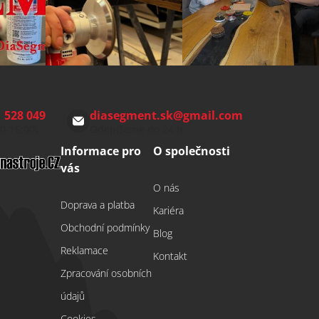
 528 049
diasegment.sk
@
gmail.com
00-15:00)
Odepíšeme do 24 h
Informace pro
O společnosti
vás
O nás
Doprava a platba
Kariéra
Obchodní podmínky
Blog
Reklamace
Kontakt
Zpracování osobních
údajů
Cookies