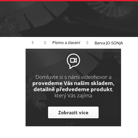
K
Přejít
na
o
Zpět
obsah
do
š
obchodu
í
Broušení
Leštění
Řezání
k
Domů
Písmo a zlacení
Barva JO-SONJA
P
o
s
t
Domluvte si s námi videohovor a
r
provedeme Vás naším skladem,
detailně předvedeme produkt
,
a
který Vás zajíma
n
n
Zobrazit více
í
p
a