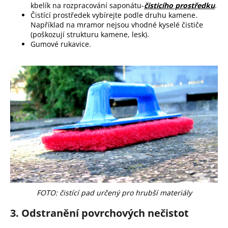
kbelík na rozpracování saponátu-
čisticího prostředku
.
Čistící prostředek vybírejte podle druhu kamene.
Například na mramor nejsou vhodné kyselé čističe
(poškozují strukturu kamene, lesk).
Gumové rukavice.
FOTO: čistící pad určený pro hrubší materiály
3. Odstranění povrchových nečistot