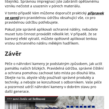
lišejníků. Správnou impregnaci jste zabránili opětovnému
vzniku nečistot a usazenin v pórech materiálu.
V tomto případě Vám můžeme doporučit praktický
přípravek
ve spreji
pro pravidelnou údržbu obsahující vše, co pro
pravidelnou údržbu potřebujete.
Pokud jste správně aplikovali ochranné nátěry, nebudete
muset tuto činnost provádět několik let. V případě, že se
barevný efekt vytratil, můžete opětovně aplikovat tenkou
vrstvu ochranného nátěru měkkým hadříkem.
Závěr
Péče o náhrobní kameny je podstatným způsobem, jak uctít
památku našich blízkých. Pravidelná údržba, správné čištění
a ochrana pomohou zachovat tato místa po dlouhá léta.
Dbejte na to, abyste vždy používali správné produkty a
techniky, a nebojte se konzultovat s odborníkem. Vaše péče
a pozornost udrží náhrobní kameny v dobrém stavu pro
další generace.