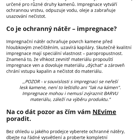
určené pro různé druhy kamenů. Impregnace vytváří
ochrannou vrstvu, odpuzuje vodu, oleje a zabraňuje
usazování nečistot.
Co je ochranný nátěr – impregnace?
Impregnační nátěr ochraňuje povrch kamene před
hloubkovým znečištěním, uzavírá kapiláry. Skutečně kvalitní
impregnace mají speciální vlastnost – paropropustnost.
Znamená to, že vlhkost zevnitř materiálu propouští
impregnace ven a dovoluje materiálu „dýchat“ a zároveň
chrání vstupu kapalin a nečistot do materiálu.
,,POZOR - v souvislosti s impregnaci se neřeší
lesk kamene, není to leštidlo ani "lak na kámen".
Impregnace mohou i nemusí zvýraznit BARVU
materiálu, záleží na výběru produktu.”
Na co dát pozor as čím vám
NEvíme
poradit.
Bez ohledu u jakého prodejce vyberete ochranné nátěry,
dbejte na řádné vysvětlení a proberte kompletní