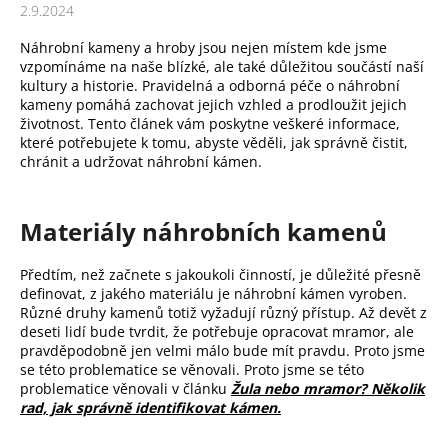
2.9.2024
a
j
Náhrobní kameny a hroby jsou nejen místem kde jsme
vzpomínáme na naše blízké, ale také důležitou součástí naší
í
kultury a historie. Pravidelná a odborná péče o náhrobní
t
kameny pomáhá zachovat jejich vzhled a prodloužit jejich
?
životnost. Tento článek vám poskytne veškeré informace,
které potřebujete k tomu, abyste věděli, jak správně čistit,
chránit a udržovat náhrobní kámen.
Hledat
Materiály náhrobních kamenů
Předtím, než začnete s jakoukoli činností, je důležité přesně
D
definovat, z jakého materiálu je náhrobní kámen vyroben.
o
Různé druhy kamenů totiž vyžadují různý přístup. Až devět z
p
deseti lidí bude tvrdit, že potřebuje opracovat mramor, ale
o
pravděpodobně jen velmi málo bude mít pravdu. Proto jsme
r
se této problematice se věnovali. Proto jsme se této
u
problematice věnovali v článku
Žula nebo mramor? Několik
rad, jak správně identifikovat kámen.
č
u