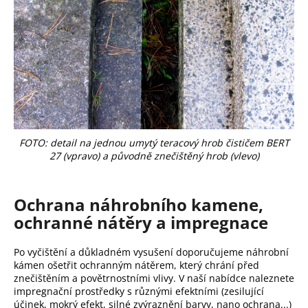
FOTO: detail na jednou umytý teracový hrob čističem BERT
27 (vpravo) a původně znečištěný hrob (vlevo)
Ochrana náhrobního kamene,
ochranné nátěry a impregnace
Po vyčištění a důkladném vysušení doporučujeme náhrobní
kámen ošetřit ochranným nátěrem, který chrání před
znečištěním a povětrnostními vlivy. V naší nabídce naleznete
impregnační prostředky s různými efektními (zesilující
účinek, mokrý efekt, silné zvýraznění barvy, nano ochrana...)