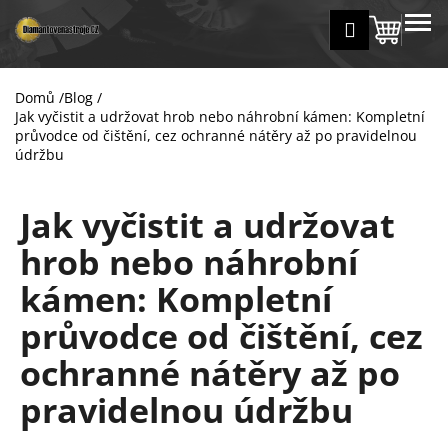
K
Přejít
MENU
Přihlášení
na
Nákup
o
Zpět
Zpět
obsah
š
košík
í
Domů
/
Blog
/
C
k
Jak vyčistit a udržovat hrob nebo náhrobní kámen: Kompletní
o
průvodce od čištění, cez ochranné nátěry až po pravidelnou
p
údržbu
o
t
Jak vyčistit a udržovat
ř
hrob nebo náhrobní
e
b
kámen: Kompletní
u
průvodce od čištění, cez
j
ochranné nátěry až po
e
t
pravidelnou údržbu
e
n