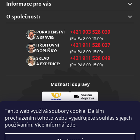
Informace pro vás
Doprava a platba
O společnosti
Obchodní podmínky
O nás
+421 903 528 039
PORADENSTVÍ
Reklamace
Kariéra
A SERVIS:
(Po-Pá 8:00-15:00)
+421 911 528 037
Zpracování osobních údajů
HŘBITOVNÍ
Blog
DOPLŇKY:
(Po-Pá 8:00-15:00)
Cookies
Kontakt
+421 911 528 049
SKLAD
A EXPEDICE:
(Po-Pá 8:00-15:00)
Možnosti dopravy
Česká
Vlastní
Možnosti platby
pošta
doprava
Tento web využívá soubory cookie. Dalším
procházením tohoto webu vyjadřujete souhlas s jejich
používaním. Více informáí
zde
.
Visa
Mastercard
Dobírka
Copyright 2026