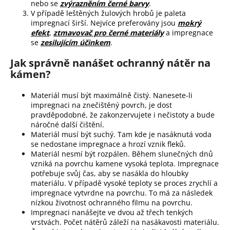
nebo se
zvýrazněním černé barvy
.
V případě leštěných žulových hrobů je paleta
impregnací širší. Nejvíce preferovány jsou
mokrý
efekt
,
ztmavovač pro černé materiály
a impregnace
se
zesilujícím účinkem
.
Jak správně nanášet ochranný nátěr na
kámen?
Materiál musí být maximálně čistý. Nanesete-li
impregnaci na znečištěný povrch, je dost
pravděpodobné, že zakonzervujete i nečistoty a bude
náročné další čištění.
Materiál musí být suchý. Tam kde je nasáknutá voda
se nedostane impregnace a hrozí vznik fleků.
Materiál nesmí být rozpálen. Během slunečných dnů
vzniká na povrchu kamene vysoká teplota. Impregnace
potřebuje svůj čas, aby se nasákla do hloubky
materiálu. V případě vysoké teploty se proces zrychlí a
impregnace vytvrdne na povrchu. To má za následek
nízkou životnost ochranného filmu na povrchu.
Impregnaci nanášejte ve dvou až třech tenkých
vrstvách. Počet nátěrů záleží na nasákavosti materiálu.