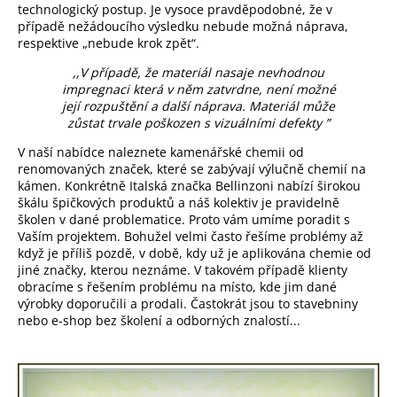
technologický postup. Je vysoce pravděpodobné, že v
případě nežádoucího výsledku nebude možná náprava,
respektive „nebude krok zpět“.
,,V případě, že materiál nasaje nevhodnou
impregnaci která v něm zatvrdne, není možné
její rozpuštění a další náprava. Materiál může
zůstat trvale poškozen s vizuálními defekty ”
V naší nabídce naleznete kamenářské chemii od
renomovaných značek, které se zabývají výlučně chemií na
kámen. Konkrétně Italská značka Bellinzoni nabízí širokou
škálu špičkových produktů a náš kolektiv je pravidelně
školen v dané problematice. Proto vám umíme poradit s
Vaším projektem. Bohužel velmi často řešíme problémy až
když je příliš pozdě, v době, kdy už je aplikována chemie od
jiné značky, kterou neznáme. V takovém případě klienty
obracíme s řešením problému na místo, kde jim dané
výrobky doporučili a prodali. Častokrát jsou to stavebniny
nebo e-shop bez školení a odborných znalostí...