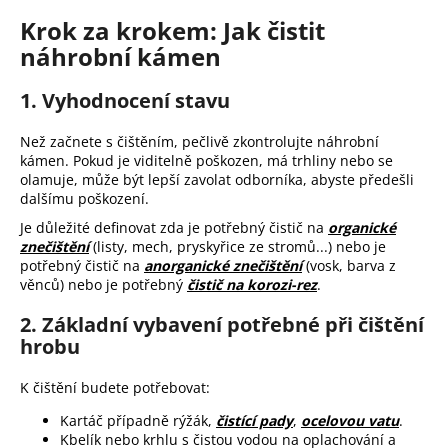
j
Krok za krokem: Jak čistit
e
náhrobní kámen
m
e
1. Vyhodnocení stavu
Než začnete s čištěním, pečlivě zkontrolujte náhrobní
kámen. Pokud je viditelně poškozen, má trhliny nebo se
olamuje, může být lepší zavolat odborníka, abyste předešli
dalšímu poškození.
Je důležité definovat zda je potřebný čistič na
organické
znečištění
(listy, mech, pryskyřice ze stromů...) nebo je
potřebný čistič na
anorganické znečištění
(vosk, barva z
věnců) nebo je potřebný
čistič na korozi-rez
.
2. Základní vybavení potřebné při čištění
hrobu
K čištění budete potřebovat:
Kartáč případně rýžák,
čistící pady
,
ocelovou vatu
.
Kbelík nebo krhlu s čistou vodou na oplachování a