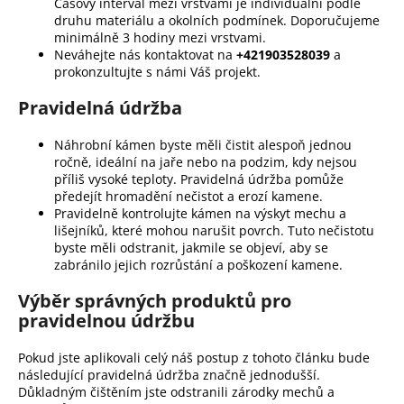
Časový interval mezi vrstvami je individuální podle
druhu materiálu a okolních podmínek. Doporučujeme
minimálně 3 hodiny mezi vrstvami.
Neváhejte nás kontaktovat na
+421903528039
a
prokonzultujte s námi Váš projekt.
Pravidelná údržba
Náhrobní kámen byste měli čistit alespoň jednou
ročně, ideální na jaře nebo na podzim, kdy nejsou
příliš vysoké teploty. Pravidelná údržba pomůže
předejít hromadění nečistot a erozí kamene.
Pravidelně kontrolujte kámen na výskyt mechu a
lišejníků, které mohou narušit povrch. Tuto nečistotu
byste měli odstranit, jakmile se objeví, aby se
zabránilo jejich rozrůstání a poškození kamene.
Výběr správných produktů pro
pravidelnou údržbu
Pokud jste aplikovali celý náš postup z tohoto článku bude
následující pravidelná údržba značně jednodušší.
Důkladným čištěním jste odstranili zárodky mechů a