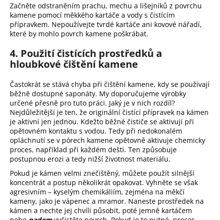
Začněte odstraněním prachu, mechu a lišejníků z povrchu
kamene pomocí měkkého kartáče a vody s čistícím
přípravkem. Nepoužívejte tvrdé kartáče ani kovové nářadí,
které by mohlo povrch kamene poškrábat.
4. Použití čistících prostředků a
hloubkové čištění kamene
Častokrát se stává chyba při čištění kamene, kdy se používají
běžně dostupné saponáty. My doporučujeme výrobky
určené přesně pro tuto práci. Jaký je v nich rozdíl?
Nejdůležitější je ten, že originální čistící přípravek na kámen
je aktivní jen jednou. Kdežto běžné čističe se aktivují při
opětovném kontaktu s vodou. Tedy při nedokonalém
opláchnutí se v pórech kamene opětovně aktivuje chemicky
proces, například při každém dešti. Ten způsobuje
postupnou erozi a tedy nižší životnost materiálu.
Pokud je kámen velmi znečištěný, můžete použít silnější
koncentrát a postup několikrát opakovat. Vyhněte se však
agresivním – kyselým chemikáliím, zejména na měkčí
kameny, jako je vápenec a mramor. Naneste prostředek na
kámen a nechte jej chvíli působit, poté jemně kartáčem
nebo
padem
vyčistěte povrch. Pokud je to nutné, proces