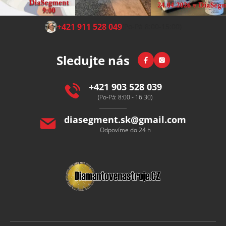
Z
+421 911 528 049
(Po-Pá 8:00-15:00)
á
p
Facebook
Instagram
Sledujte nás
a
t
í
+421 903 528 039
(Po-Pá: 8:00 - 16:30)
diasegment.sk
@
gmail.com
Odpovíme do 24 h