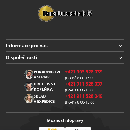
Informace pro vás
Doprava a platba
O společnosti
Obchodní podmínky
O nás
+421 903 528 039
PORADENSTVÍ
Reklamace
Kariéra
A SERVIS:
(Po-Pá 8:00-15:00)
+421 911 528 037
Zpracování osobních údajů
HŘBITOVNÍ
Blog
DOPLŇKY:
(Po-Pá 8:00-15:00)
Cookies
Kontakt
+421 911 528 049
SKLAD
A EXPEDICE:
(Po-Pá 8:00-15:00)
Možnosti dopravy