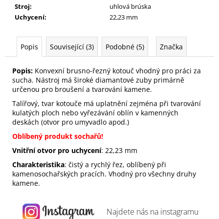
Stroj
:
uhlová brúska
Uchycení
:
22,23 mm
Popis
Související (3)
Podobné (5)
Značka
Popis:
Konvexní brusno-řezný kotouč vhodný pro práci za
sucha. Nástroj má široké diamantové zuby primárně
určenou pro broušení a tvarování kamene.
Talířový, tvar kotouče má uplatnění zejména při tvarování
kulatých ploch nebo vyřezávání oblín v kamenných
deskách (otvor pro umyvadlo apod.)
Oblíbený produkt sochařů!
Vnitřní otvor pro uchycení
: 22,23 mm
Charakteristika
: čistý a rychlý řez, oblíbený při
kamenosochařských pracích. Vhodný pro všechny druhy
kamene.
Najdete nás na
instagramu