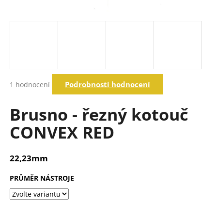
a
j
í
t
?
Průměrné
Podrobnosti hodnocení
1 hodnocení
hodnocení
produktu
Hledat
je
Brusno - řezný kotouč
5,0
z
CONVEX RED
5
D
hvězdiček.
o
p
22,23mm
o
r
PRŮMĚR NÁSTROJE
u
č
u