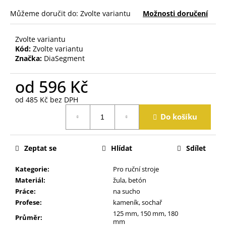
j
Můžeme doručit do:
Zvolte variantu
Možnosti doručení
e
m
e
Zvolte variantu
Kód:
Zvolte variantu
Značka:
DiaSegment
od
596 Kč
od
485 Kč
bez DPH
Měrná
Do košíku
cena:
Zeptat se
Hlídat
Sdílet
Kategorie
:
Pro ruční stroje
Materiál
:
žula, betón
Práce
:
na sucho
Profese
:
kameník, sochař
125 mm, 150 mm, 180
Průměr
:
mm