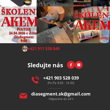
Z
+421 911 528 049
(Po-Pá 8:00-15:00)
á
p
Facebook
Instagram
Sledujte nás
a
t
í
+421 903 528 039
(Po-Pá: 8:00 - 16:30)
diasegment.sk
@
gmail.com
Odpovíme do 24 h