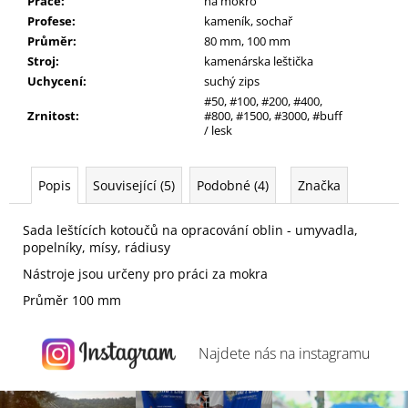
Práce
:
na mokro
Profese
:
kameník, sochař
Průměr
:
80 mm, 100 mm
Stroj
:
kamenárska leštička
Uchycení
:
suchý zips
#50, #100, #200, #400,
Zrnitost
:
#800, #1500, #3000, #buff
/ lesk
Popis
Související (5)
Podobné (4)
Značka
Sada leštících kotoučů na opracování oblin - umyvadla,
popelníky, mísy, rádiusy
Nástroje jsou určeny pro práci za mokra
Průměr 100 mm
Najdete nás na
instagramu