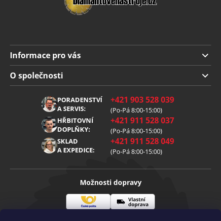
Informace pro vás
Doprava a platba
O společnosti
Obchodní podmínky
O nás
+421 903 528 039
PORADENSTVÍ
Reklamace
Kariéra
A SERVIS:
(Po-Pá 8:00-15:00)
+421 911 528 037
Zpracování osobních údajů
HŘBITOVNÍ
Blog
DOPLŇKY:
(Po-Pá 8:00-15:00)
Cookies
Kontakt
+421 911 528 049
SKLAD
A EXPEDICE:
(Po-Pá 8:00-15:00)
Možnosti dopravy
Česká
Vlastní
Možnosti platby