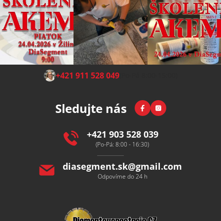
Z
+421 911 528 049
(Po-Pá 8:00-15:00)
á
p
Facebook
Instagram
Sledujte nás
a
t
í
+421 903 528 039
(Po-Pá: 8:00 - 16:30)
diasegment.sk
@
gmail.com
Odpovíme do 24 h