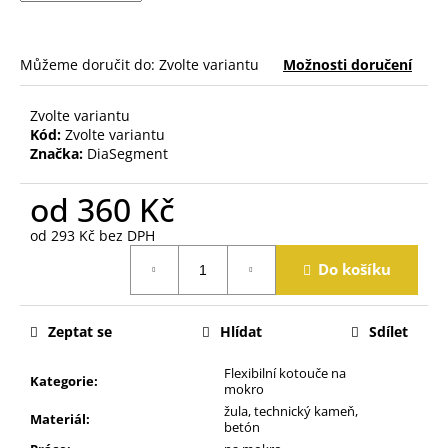
j
e
m
Můžeme doručit do:
Zvolte variantu
Možnosti doručení
e
Zvolte variantu
Kód:
Zvolte variantu
Značka:
DiaSegment
od
360 Kč
od
293 Kč
bez DPH
Měrná
Do košíku
cena:
Zeptat se
Hlídat
Sdílet
Flexibilní kotouče na
Kategorie
:
mokro
žula, technický kameň,
Materiál
:
betón