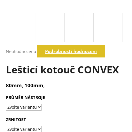
a
j
í
t
?
Průměrné
Podrobnosti hodnocení
Neohodnoceno
hodnocení
produktu
Hledat
je
Lešticí kotouč CONVEX
0,0
z
5
D
80mm, 100mm,
hvězdiček.
o
p
PRŮMĚR NÁSTROJE
o
r
u
ZRNITOST
č
u