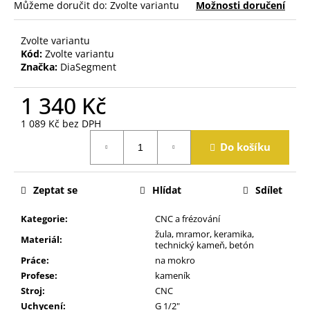
j
Můžeme doručit do:
Zvolte variantu
Možnosti doručení
e
m
Zvolte variantu
e
Kód:
Zvolte variantu
Značka:
DiaSegment
1 340 Kč
1 089 Kč bez DPH
Měrná
Do košíku
cena:
Zeptat se
Hlídat
Sdílet
Kategorie
:
CNC a frézování
žula, mramor, keramika,
Materiál
:
technický kameň, betón
Práce
:
na mokro
Profese
:
kameník
Stroj
:
CNC
Uchycení
:
G 1/2"