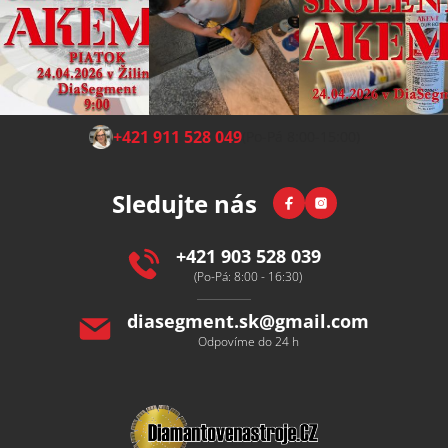
Z
+421 911 528 049
(Po-Pá 8:00-15:00)
á
p
Facebook
Instagram
Sledujte nás
a
t
í
+421 903 528 039
(Po-Pá: 8:00 - 16:30)
diasegment.sk
@
gmail.com
Odpovíme do 24 h