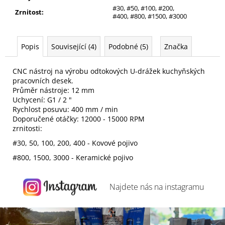
#30, #50, #100, #200,
Zrnitost
:
#400, #800, #1500, #3000
Popis
Související (4)
Podobné (5)
Značka
CNC nástroj na výrobu odtokových U-drážek kuchyňských
pracovních desek.
Průměr nástroje: 12 mm
Uchycení: G1 / 2 "
Rychlost posuvu: 400 mm / min
Doporučené otáčky: 12000 - 15000 RPM
zrnitosti:
#30, 50, 100, 200, 400 - Kovové pojivo
#800, 1500, 3000 - Keramické pojivo
Najdete nás na
instagramu