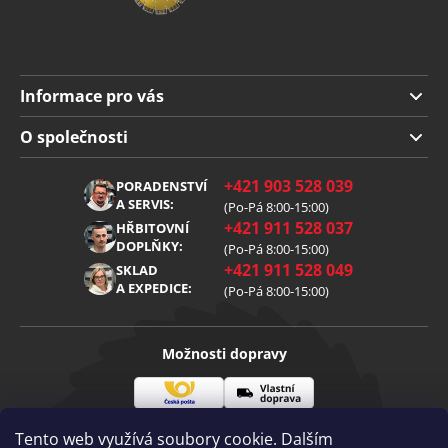
Informace pro vás
Doprava a platba
O společnosti
Obchodní podmínky
O nás
+421 903 528 039
PORADENSTVÍ
Reklamace
Kariéra
A SERVIS:
(Po-Pá 8:00-15:00)
+421 911 528 037
Zpracování osobních údajů
HŘBITOVNÍ
Blog
DOPLŇKY:
(Po-Pá 8:00-15:00)
Cookies
Kontakt
+421 911 528 049
SKLAD
A EXPEDICE:
(Po-Pá 8:00-15:00)
Možnosti dopravy
Česká
Vlastní
Možnosti platby
pošta
doprava
Tento web využívá soubory cookie. Dalším