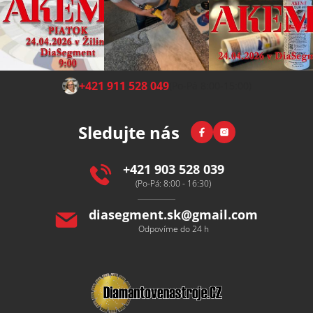
Z
+421 911 528 049
(Po-Pá 8:00-15:00)
á
p
Facebook
Instagram
Sledujte nás
a
t
í
+421 903 528 039
(Po-Pá: 8:00 - 16:30)
diasegment.sk
@
gmail.com
Odpovíme do 24 h