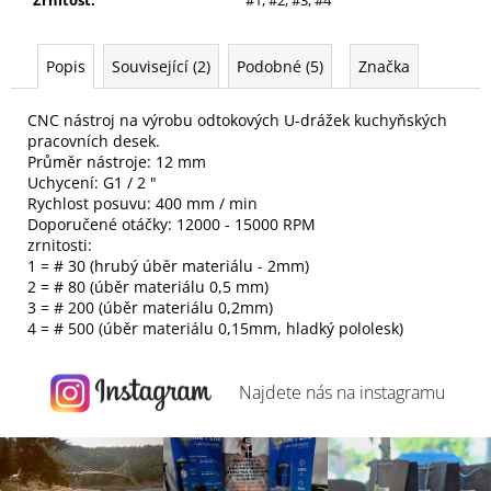
Popis
Související (2)
Podobné (5)
Značka
CNC nástroj na výrobu odtokových U-drážek kuchyňských
pracovních desek.
Průměr nástroje: 12 mm
Uchycení: G1 / 2 "
Rychlost posuvu: 400 mm / min
Doporučené otáčky: 12000 - 15000 RPM
zrnitosti:
1 = # 30 (hrubý úběr materiálu - 2mm)
2 = # 80 (úběr materiálu 0,5 mm)
3 = # 200 (úběr materiálu 0,2mm)
4 = # 500 (úběr materiálu 0,15mm, hladký pololesk)
Najdete nás na
instagramu