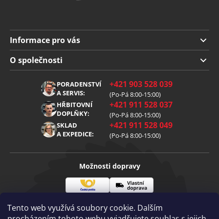
Informace pro vás
Doprava a platba
O společnosti
Obchodní podmínky
O nás
+421 903 528 039
PORADENSTVÍ
Reklamace
Kariéra
A SERVIS:
(Po-Pá 8:00-15:00)
+421 911 528 037
Zpracování osobních údajů
HŘBITOVNÍ
Blog
DOPLŇKY:
(Po-Pá 8:00-15:00)
Cookies
Kontakt
+421 911 528 049
SKLAD
A EXPEDICE:
(Po-Pá 8:00-15:00)
Možnosti dopravy
Česká
Vlastní
Možnosti platby
pošta
doprava
Tento web využívá soubory cookie. Dalším
procházením tohoto webu vyjadřujete souhlas s jejich