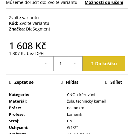
j
Můžeme doručit do:
Zvolte variantu
Možnosti doručení
e
m
Zvolte variantu
e
Kód:
Zvolte variantu
Značka:
DiaSegment
1 608 Kč
1 307 Kč bez DPH
Měrná
Do košíku
cena:
Zeptat se
Hlídat
Sdílet
Kategorie
:
CNC a frézování
Materiál
:
žula, technický kameň
Práce
:
na mokro
Profese
:
kameník
Stroj
:
CNC
Uchycení
:
G 1/2"
Zrnitost
:
#1, #2, #3, #4