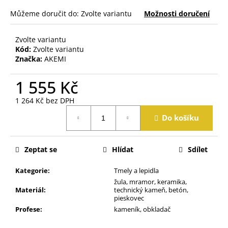
j
Můžeme doručit do:
Zvolte variantu
Možnosti doručení
e
m
e
Zvolte variantu
Kód:
Zvolte variantu
Značka:
AKEMI
1 555 Kč
1 264 Kč bez DPH
Měrná
Do košíku
cena:
Zeptat se
Hlídat
Sdílet
Kategorie
:
Tmely a lepidla
žula, mramor, keramika,
Materiál
:
technický kameň, betón,
pieskovec
Profese
:
kameník, obkladač