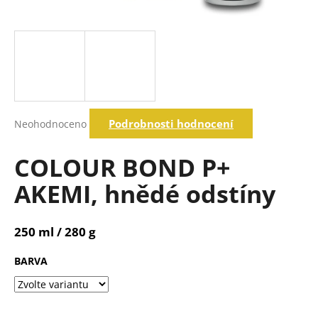
a
j
í
t
?
Průměrné
Podrobnosti hodnocení
Neohodnoceno
hodnocení
produktu
Hledat
je
COLOUR BOND P+
0,0
z
AKEMI, hnědé odstíny
5
D
hvězdiček.
o
p
250 ml / 280 g
o
r
BARVA
u
č
u