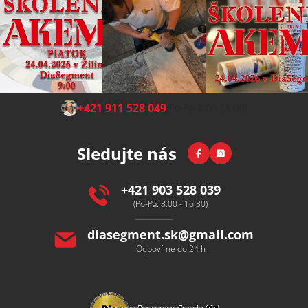
Z
+421 911 528 049
(Po-Pá 8:00-15:00)
á
p
Facebook
Instagram
Sledujte nás
a
t
í
+421 903 528 039
(Po-Pá: 8:00 - 16:30)
diasegment.sk
@
gmail.com
Odpovíme do 24 h