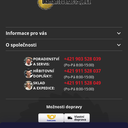
Informace pro vás
Doprava a platba
O společnosti
Obchodní podmínky
O nás
+421 903 528 039
PORADENSTVÍ
Reklamace
Kariéra
A SERVIS:
(Po-Pá 8:00-15:00)
+421 911 528 037
Zpracování osobních údajů
HŘBITOVNÍ
Blog
DOPLŇKY:
(Po-Pá 8:00-15:00)
Cookies
Kontakt
+421 911 528 049
SKLAD
A EXPEDICE:
(Po-Pá 8:00-15:00)
Možnosti dopravy
Česká
Vlastní
Možnosti platby