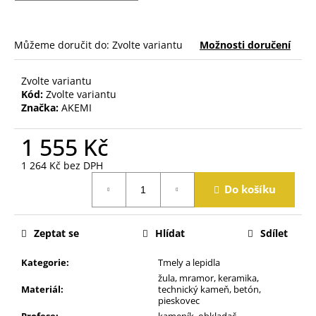
j
e
m
Můžeme doručit do:
Zvolte variantu
Možnosti doručení
e
Zvolte variantu
Kód:
Zvolte variantu
Značka:
AKEMI
1 555 Kč
1 264 Kč bez DPH
Měrná
Do košíku
cena:
Zeptat se
Hlídat
Sdílet
Kategorie
:
Tmely a lepidla
žula, mramor, keramika,
Materiál
:
technický kameň, betón,
pieskovec
Profese
:
kameník, obkladač