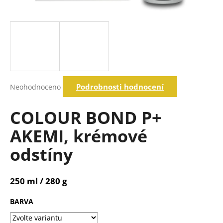
a
j
í
t
?
Průměrné
Podrobnosti hodnocení
Neohodnoceno
hodnocení
produktu
Hledat
je
COLOUR BOND P+
0,0
z
AKEMI, krémové
5
D
hvězdiček.
odstíny
o
p
o
250 ml / 280 g
r
u
BARVA
č
u