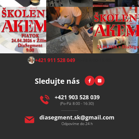
Z
+421 911 528 049
(Po-Pá 8:00-15:00)
á
p
Facebook
Instagram
Sledujte nás
a
t
í
+421 903 528 039
(Po-Pá: 8:00 - 16:30)
diasegment.sk
@
gmail.com
Odpovíme do 24 h