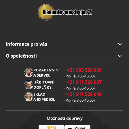
Informace pro vás
Doprava a platba
O společnosti
Obchodní podmínky
O nás
+421 903 528 039
PORADENSTVÍ
Reklamace
Kariéra
A SERVIS:
(Po-Pá 8:00-15:00)
+421 911 528 037
Zpracování osobních údajů
HŘBITOVNÍ
Blog
DOPLŇKY:
(Po-Pá 8:00-15:00)
Cookies
Kontakt
+421 911 528 049
SKLAD
A EXPEDICE:
(Po-Pá 8:00-15:00)
Možnosti dopravy