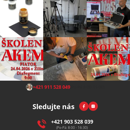
Z
+421 911 528 049
(Po-Pá 8:00-15:00)
á
p
Facebook
Instagram
Sledujte nás
a
t
í
+421 903 528 039
(Po-Pá: 8:00 - 16:30)