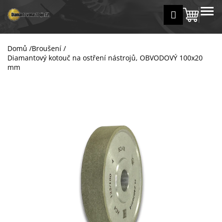
K
Přejít
MENU
Přihlášení
na
Nákup
o
Zpět
Zpět
obsah
š
košík
í
Domů
/
Broušení
/
C
k
Diamantový kotouč na ostření nástrojů, OBVODOVÝ 100x20
o
mm
p
o
t
ř
e
b
u
j
e
t
e
n