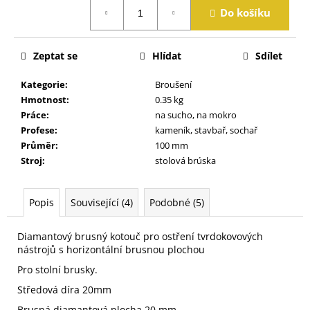
Měrná
j
Do košíku
cena:
e
m
e
Zeptat se
Hlídat
Sdílet
Kategorie
:
Broušení
Hmotnost
:
0.35 kg
Práce
:
na sucho, na mokro
Profese
:
kameník, stavbař, sochař
Průměr
:
100 mm
Stroj
:
stolová brúska
Popis
Související (4)
Podobné (5)
Diamantový brusný kotouč pro ostření tvrdokovových
nástrojů s horizontální brusnou plochou
Pro stolní brusky.
Středová díra 20mm
Brusná diamantová plocha 20 mm