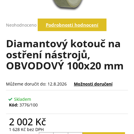
a
j
í
Průměrné
Podrobnosti hodnocení
Neohodnoceno
hodnocení
t
produktu
?
je
Diamantový kotouč na
0,0
z
ostření nástrojů,
5
hvězdiček.
OBVODOVÝ 100x20 mm
Hledat
D
Můžeme doručit do:
12.8.2026
Možnosti doručení
o
p
Skladem
o
Kód:
3776/100
r
u
2 002 Kč
č
1 628 Kč bez DPH
u