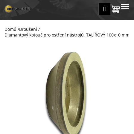
K
Přejít
MENU
Přihlášení
na
Nákup
o
Zpět
Zpět
obsah
š
košík
í
Domů
/
Broušení
/
C
k
Diamantový kotouč pro ostření nástrojů, TALÍŘOVÝ 100x10 mm
o
p
o
t
ř
e
b
u
j
e
t
e
n