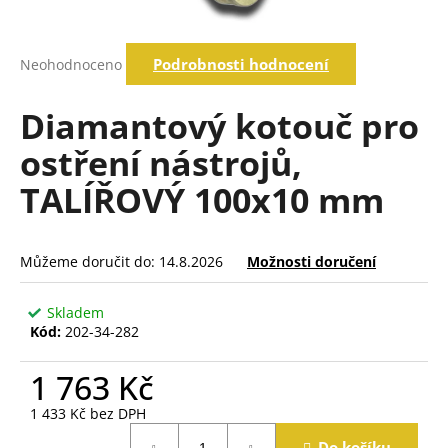
a
j
Průměrné
Podrobnosti hodnocení
Neohodnoceno
í
hodnocení
produktu
t
je
Diamantový kotouč pro
?
0,0
z
ostření nástrojů,
5
hvězdiček.
TALÍŘOVÝ 100x10 mm
Hledat
Můžeme doručit do:
14.8.2026
Možnosti doručení
D
o
Skladem
p
Kód:
202-34-282
o
r
1 763 Kč
u
č
1 433 Kč bez DPH
Měrná
u
Do košíku