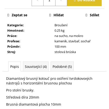
cena:
j
e
m
Zeptat se
Hlídat
Sdílet
e
Kategorie
:
Broušení
Hmotnost
:
0.25 kg
Práce
:
na sucho, na mokro
Profese
:
kameník, stavbař, sochař
Průměr
:
100 mm
Stroj
:
stolová brúska
Popis
Související (4)
Podobné (5)
Diamantový brusný kotouč pro ostření tvrdokovových
nástrojů s horizontální brusnou plochou
Pro stolní brusky.
Středová díra 20mm
Brusná diamantová plocha 10mm