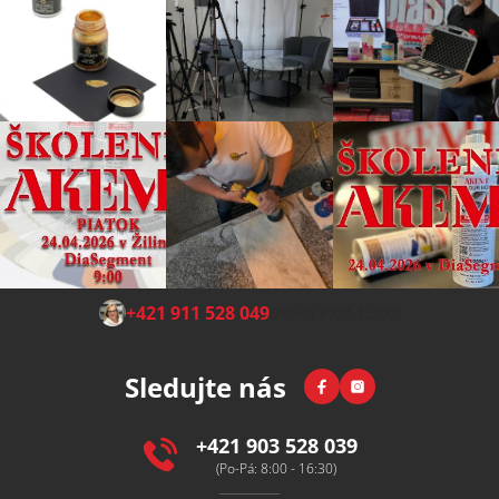
Z
+421 911 528 049
(Po-Pá 8:00-15:00)
á
p
Facebook
Instagram
Sledujte nás
a
t
í
+421 903 528 039
(Po-Pá: 8:00 - 16:30)