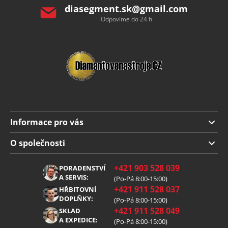
diasegment.sk
@
gmail.com
Odpovíme do 24 h
Informace pro vás
Doprava a platba
O společnosti
Obchodní podmínky
O nás
+421 903 528 039
PORADENSTVÍ
Reklamace
Kariéra
A SERVIS:
(Po-Pá 8:00-15:00)
+421 911 528 037
Zpracování osobních údajů
HŘBITOVNÍ
Blog
DOPLŇKY:
(Po-Pá 8:00-15:00)
Cookies
Kontakt
+421 911 528 049
SKLAD
A EXPEDICE:
(Po-Pá 8:00-15:00)