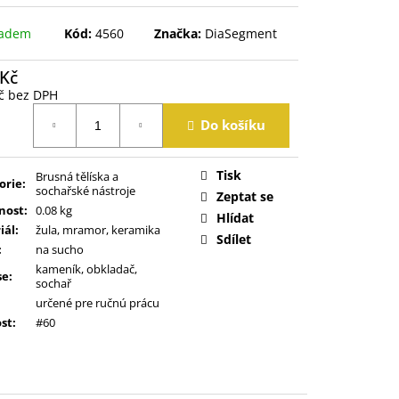
ladem
Kód:
4560
Značka:
DiaSegment
 Kč
č bez DPH
á
Do košíku
Tisk
Brusná tělíska a
orie
:
sochařské nástroje
Zeptat se
nost
:
0.08 kg
Hlídat
iál
:
žula, mramor, keramika
Sdílet
:
na sucho
kameník, obkladač,
se
:
sochař
určené pre ručnú prácu
ost
:
#60