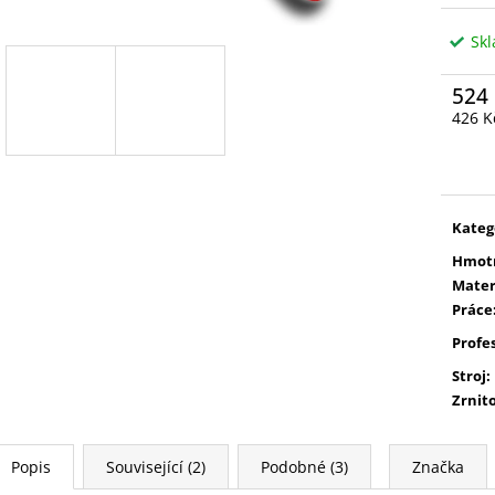
Sk
524
426 K
Měrn
cena:
Kateg
Hmot
Mater
Práce
Profe
Stroj
:
Zrnit
Popis
Související (2)
Podobné (3)
Značka