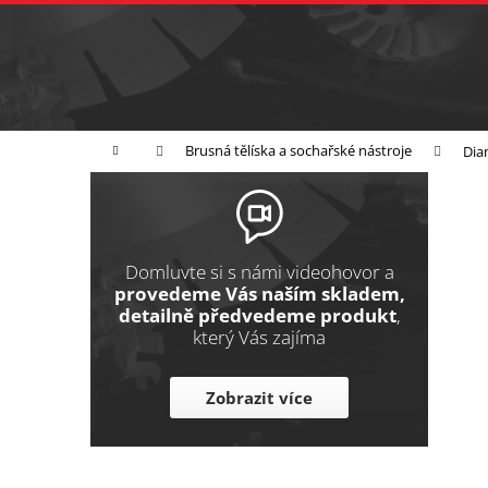
K
Přejít
na
o
Zpět
obsah
do
š
obchodu
í
Broušení
Leštění
Řezání
k
Domů
Brusná tělíska a sochařské nástroje
Dia
P
o
s
t
Domluvte si s námi videohovor a
r
provedeme Vás naším skladem,
detailně předvedeme produkt
,
a
který Vás zajíma
n
n
Zobrazit více
í
p
a