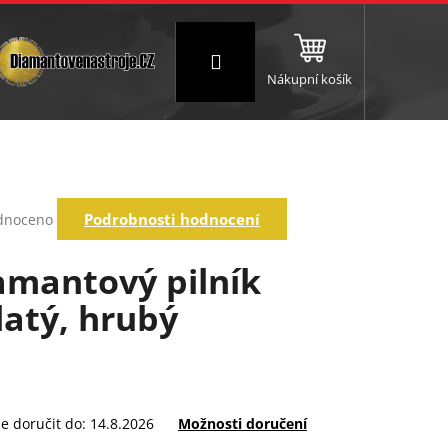
Přihlášení
Nákupní košík
NC a frézování
Brusné a leštící válce
Štokování
rné
Podrobnosti hodnocení
dnoceno
ení
tu
amantový pilník
latý, hrubý
ek.
 doručit do:
14.8.2026
Možnosti doručení