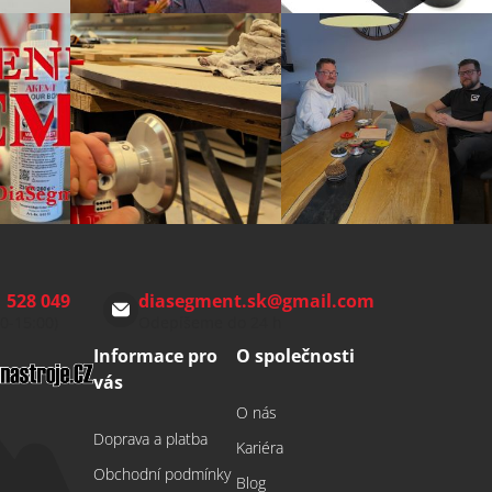
 528 049
diasegment.sk
@
gmail.com
00-15:00)
Odepíšeme do 24 h
Informace pro
O společnosti
vás
O nás
Doprava a platba
Kariéra
Obchodní podmínky
Blog