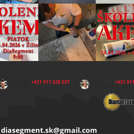
+421 911 528 037
+421 911
HŘBITOVNÍ
SKLAD
DOPLŇKY:
A EXPEDICE:
(Po-Pá 8:00-15:00)
(Po-Pá 8:
diasegment.sk
@
gmail.com