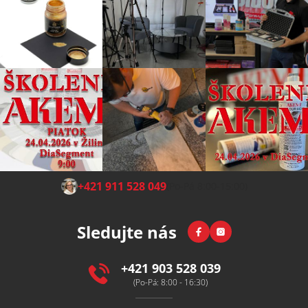
Z
+421 911 528 049
(Po-Pá 8:00-15:00)
á
p
Facebook
Instagram
Sledujte nás
a
t
í
+421 903 528 039
(Po-Pá: 8:00 - 16:30)