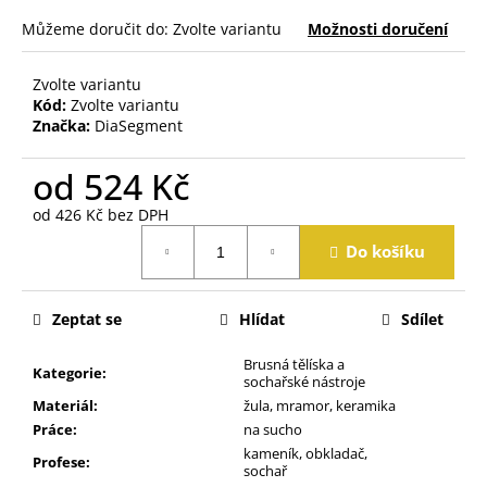
j
Můžeme doručit do:
Zvolte variantu
Možnosti doručení
e
m
e
Zvolte variantu
Kód:
Zvolte variantu
Značka:
DiaSegment
od
524 Kč
od
426 Kč
bez DPH
Měrná
Do košíku
cena:
Zeptat se
Hlídat
Sdílet
Brusná tělíska a
Kategorie
:
sochařské nástroje
Materiál
:
žula, mramor, keramika
Práce
:
na sucho
kameník, obkladač,
Profese
:
sochař