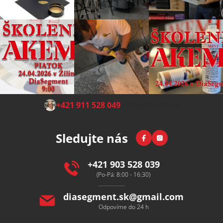
Z
+421 911 528 049
(Po-Pá 8:00-15:00)
á
p
Facebook
Instagram
Sledujte nás
a
t
í
+421 903 528 039
(Po-Pá: 8:00 - 16:30)
diasegment.sk
@
gmail.com
Odpovíme do 24 h