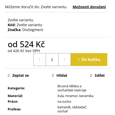
j
Můžeme doručit do:
Zvolte variantu
Možnosti doručení
e
m
e
Zvolte variantu
Kód:
Zvolte variantu
Značka:
DiaSegment
od
524 Kč
od
426 Kč
bez DPH
Měrná
Do košíku
cena:
Zeptat se
Hlídat
Sdílet
Brusná tělíska a
Kategorie
:
sochařské nástroje
Materiál
:
žula, mramor, keramika
Práce
:
na sucho
kameník, obkladač,
Profese
:
sochař