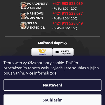
O nás
+421 903 528 039
PORADENSTVÍ
Reklamace
Kariéra
A SERVIS:
(Po-Pá 8:00-15:00)
+421 911 528 037
Zpracování osobních údajů
HŘBITOVNÍ
Blog
DOPLŇKY:
(Po-Pá 8:00-15:00)
Cookies
Kontakt
+421 911 528 049
SKLAD
A EXPEDICE:
(Po-Pá 8:00-15:00)
Možnosti dopravy
Česká
Vlastní
Možnosti platby
pošta
doprava
Tento web využívá soubory cookie. Dalším
procházením tohoto webu vyjadřujete souhlas s jejich
používaním. Více informáí
zde
.
Visa
Mastercard
Dobírka
Copyright 2026
Nastavení
Diamantovenastroje.cz
. Všechna práva
vyhrazena.
Vytvořil Shoptet
|
mime digital
Souhlasím