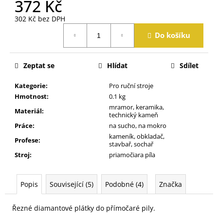
372 Kč
j
e
302 Kč bez DPH
m
Měrná
Do košíku
e
cena:
Zeptat se
Hlídat
Sdílet
Kategorie
:
Pro ruční stroje
Hmotnost
:
0.1 kg
mramor, keramika,
Materiál
:
technický kameň
Práce
:
na sucho, na mokro
kameník, obkladač,
Profese
:
stavbař, sochař
Stroj
:
priamočiara píla
Popis
Související (5)
Podobné (4)
Značka
Řezné diamantové plátky do přímočaré pily.