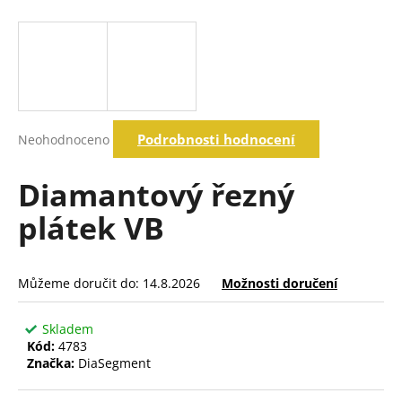
a
j
í
t
?
Průměrné
Podrobnosti hodnocení
Neohodnoceno
hodnocení
produktu
je
Diamantový řezný
Hledat
0,0
z
plátek VB
5
hvězdiček.
D
o
Můžeme doručit do:
14.8.2026
Možnosti doručení
p
o
Skladem
r
Kód:
4783
u
Značka:
DiaSegment
č
u