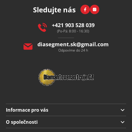
p
Facebook
Instagram
Sledujte nás
a
t
í
+421 903 528 039
(Po-Pá: 8:00 - 16:30)
diasegment.sk
@
gmail.com
Odpovíme do 24 h
Informace pro vás
Doprava a platba
O společnosti
Obchodní podmínky