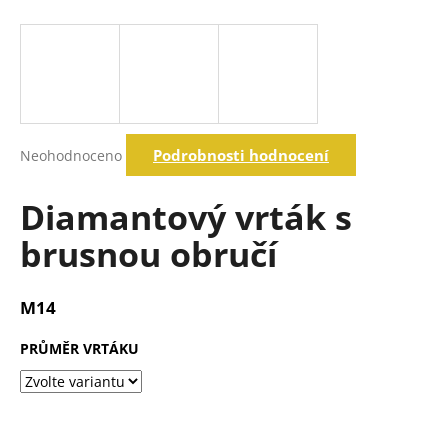
a
j
í
t
?
Průměrné
Podrobnosti hodnocení
Neohodnoceno
hodnocení
produktu
je
Diamantový vrták s
Hledat
0,0
z
brusnou obručí
5
hvězdiček.
D
o
M14
p
o
PRŮMĚR VRTÁKU
r
u
č
u