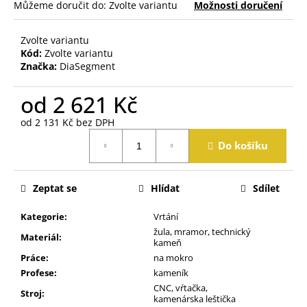
j
Můžeme doručit do:
Zvolte variantu
Možnosti doručení
e
m
Zvolte variantu
e
Kód:
Zvolte variantu
Značka:
DiaSegment
od
2 621 Kč
od
2 131 Kč
bez DPH
Měrná
Do košíku
cena:
Zeptat se
Hlídat
Sdílet
Kategorie
:
Vrtání
žula, mramor, technický
Materiál
:
kameň
Práce
:
na mokro
Profese
:
kameník
CNC, vŕtačka,
Stroj
:
kamenárska leštička