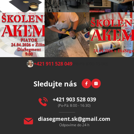
Z
+421 911 528 049
(Po-Pá 8:00-15:00)
á
p
Facebook
Instagram
Sledujte nás
a
t
í
+421 903 528 039
(Po-Pá: 8:00 - 16:30)
diasegment.sk
@
gmail.com
Odpovíme do 24 h