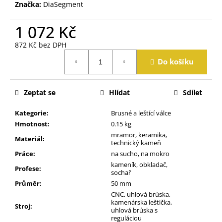
j
Značka:
DiaSegment
e
m
1 072 Kč
e
872 Kč bez DPH
Měrná
Do košíku
cena:
Zeptat se
Hlídat
Sdílet
Kategorie
:
Brusné a leštící válce
Hmotnost
:
0.15 kg
mramor, keramika,
Materiál
:
technický kameň
Práce
:
na sucho, na mokro
kameník, obkladač,
Profese
:
sochař
Průměr
:
50 mm
CNC, uhlová brúska,
kamenárska leštička,
Stroj
:
uhlová brúska s
reguláciou