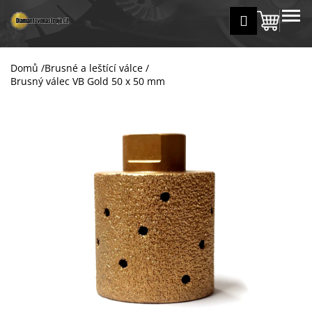
K
Přejít
MENU
Přihlášení
na
Nákup
o
Zpět
Zpět
obsah
š
košík
í
Domů
/
Brusné a leštící válce
/
C
k
Brusný válec VB Gold 50 x 50 mm
o
p
o
t
ř
e
b
u
j
e
t
e
n