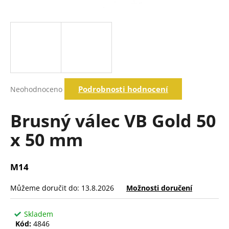
a
j
í
t
?
Průměrné
Podrobnosti hodnocení
Neohodnoceno
hodnocení
produktu
Hledat
je
Brusný válec VB Gold 50
0,0
z
x 50 mm
5
D
hvězdiček.
o
p
M14
o
r
Můžeme doručit do:
13.8.2026
Možnosti doručení
u
č
Skladem
u
Kód:
4846