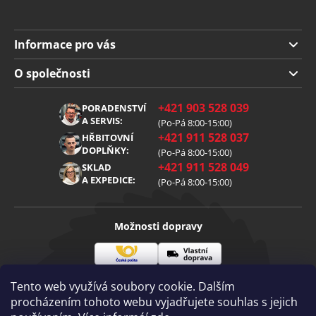
Informace pro vás
Doprava a platba
O společnosti
Obchodní podmínky
O nás
+421 903 528 039
PORADENSTVÍ
Reklamace
Kariéra
A SERVIS:
(Po-Pá 8:00-15:00)
+421 911 528 037
Zpracování osobních údajů
HŘBITOVNÍ
Blog
DOPLŇKY:
(Po-Pá 8:00-15:00)
Cookies
Kontakt
+421 911 528 049
SKLAD
A EXPEDICE:
(Po-Pá 8:00-15:00)
Možnosti dopravy
Česká
Vlastní
Možnosti platby
pošta
doprava
Tento web využívá soubory cookie. Dalším
procházením tohoto webu vyjadřujete souhlas s jejich