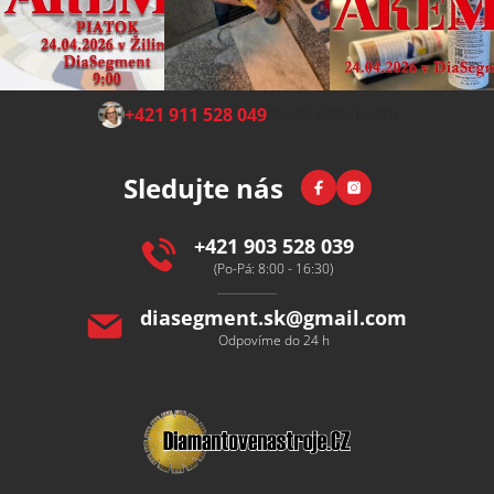
Z
+421 911 528 049
(Po-Pá 8:00-15:00)
á
p
Facebook
Instagram
Sledujte nás
a
t
í
+421 903 528 039
(Po-Pá: 8:00 - 16:30)
diasegment.sk
@
gmail.com
Odpovíme do 24 h