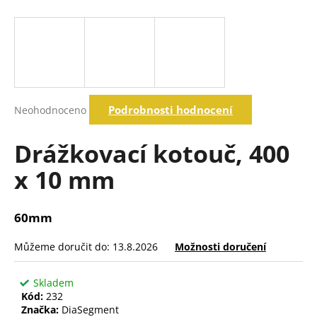
a
j
í
t
?
Průměrné
Podrobnosti hodnocení
Neohodnoceno
hodnocení
produktu
je
Drážkovací kotouč, 400
Hledat
0,0
z
x 10 mm
5
hvězdiček.
D
o
60mm
p
o
Můžeme doručit do:
13.8.2026
Možnosti doručení
r
u
Skladem
č
Kód:
232
u
Značka:
DiaSegment