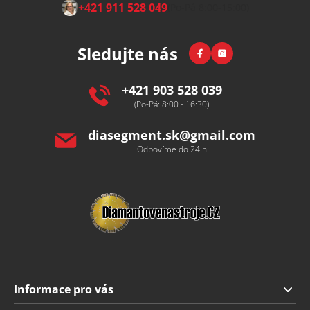
Z
+421 911 528 049
(Po-Pá 8:00-15:00)
á
p
Facebook
Instagram
Sledujte nás
a
t
í
+421 903 528 039
(Po-Pá: 8:00 - 16:30)
diasegment.sk
@
gmail.com
Odpovíme do 24 h
Informace pro vás