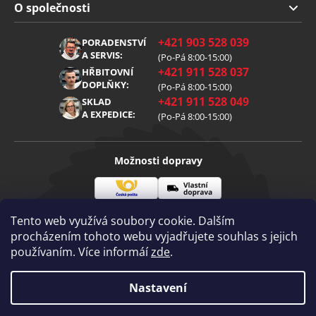
Doprava a platba
O společnosti
Obchodní podmínky
O nás
+421 903 528 039
PORADENSTVÍ
Reklamace
Kariéra
A SERVIS:
(Po-Pá 8:00-15:00)
+421 911 528 037
Zpracování osobních údajů
HŘBITOVNÍ
Blog
DOPLŇKY:
(Po-Pá 8:00-15:00)
Cookies
Kontakt
+421 911 528 049
SKLAD
A EXPEDICE:
(Po-Pá 8:00-15:00)
Možnosti dopravy
Česká
Vlastní
Možnosti platby
pošta
doprava
Tento web využívá soubory cookie. Dalším
procházením tohoto webu vyjadřujete souhlas s jejich
používaním. Více informáí
zde
.
Visa
Mastercard
Dobírka
Copyright 2026
Nastavení
Diamantovenastroje.cz
. Všechna práva
vyhrazena.