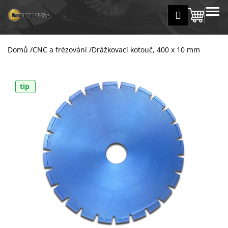
K
Přejít
MENU
Přihlášení
na
Nákup
o
Zpět
Zpět
obsah
š
košík
í
Domů
/
CNC a frézování
/
Drážkovací kotouč, 400 x 10 mm
C
k
o
p
tip
o
t
ř
e
b
u
j
e
t
e
n