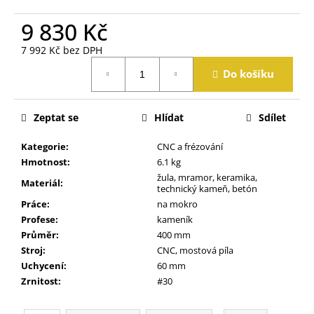
j
e
9 830 Kč
m
7 992 Kč bez DPH
e
Měrná
Do košíku
cena:
Zeptat se
Hlídat
Sdílet
Kategorie
:
CNC a frézování
Hmotnost
:
6.1 kg
žula, mramor, keramika,
Materiál
:
technický kameň, betón
Práce
:
na mokro
Profese
:
kameník
Průměr
:
400 mm
Stroj
:
CNC, mostová píla
Uchycení
:
60 mm
Zrnitost
:
#30