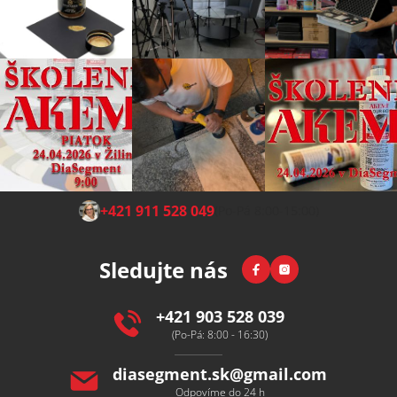
Z
+421 911 528 049
(Po-Pá 8:00-15:00)
á
p
Facebook
Instagram
Sledujte nás
a
t
í
+421 903 528 039
(Po-Pá: 8:00 - 16:30)
diasegment.sk
@
gmail.com
Odpovíme do 24 h