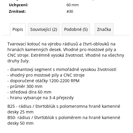
Uchycení
:
60 mm
Zrnitost
:
#30
Popis
Související (2)
Podobné (5)
Značka
Tvarovací kotouč na výrobu rádiusů a čtvrt-oblouků na
hranách kamenných desek. Vhodné pro mostové pily a
CNC stroje. Extrémně vysoká životnost. Vhodné na všechny
druhy žuly.
- diamantový segment s mimořádně vysokou životností
- vhodný pro mostové pily a CNC stroje
- doporučené otáčky 1200-2200 RPM
- průměr 300 mm
- středová díra 60 mm
- hranu vytvaruje na 3-4 přejezdy
B25 - rádius / štvrťoblúk s polomeromna hraně kamenné
desky 25 mm
B50- rádius / štvrťoblúk s poloměrem na hraně kamenné
desky 50 mm