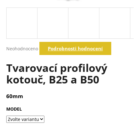
a
j
í
t
?
Průměrné
Podrobnosti hodnocení
Neohodnoceno
hodnocení
produktu
je
Tvarovací profilový
Hledat
0,0
z
kotouč, B25 a B50
5
hvězdiček.
D
o
60mm
p
o
MODEL
r
u
č
u