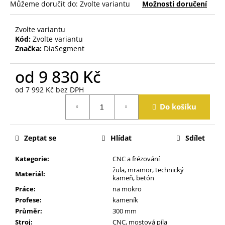
j
Můžeme doručit do:
Zvolte variantu
Možnosti doručení
e
m
Zvolte variantu
e
Kód:
Zvolte variantu
Značka:
DiaSegment
od
9 830 Kč
od
7 992 Kč
bez DPH
Měrná
Do košíku
cena:
Zeptat se
Hlídat
Sdílet
Kategorie
:
CNC a frézování
žula, mramor, technický
Materiál
:
kameň, betón
Práce
:
na mokro
Profese
:
kameník
Průměr
:
300 mm
Stroj
:
CNC, mostová píla