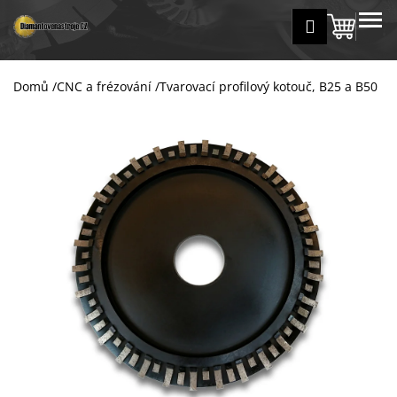
K
Přejít
MENU
Přihlášení
na
Nákup
o
Zpět
Zpět
obsah
š
košík
í
Domů
/
CNC a frézování
/
Tvarovací profilový kotouč, B25 a B50
C
k
o
p
o
t
ř
e
b
u
j
e
t
e
n