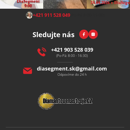
Z
+421 911 528 049
(Po-Pá 8:00-15:00)
á
p
Facebook
Instagram
Sledujte nás
a
t
í
+421 903 528 039
(Po-Pá: 8:00 - 16:30)
diasegment.sk
@
gmail.com
Odpovíme do 24 h