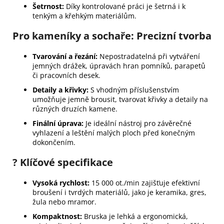
Šetrnost:
Díky kontrolované práci je šetrná i k
tenkým a křehkým materiálům.
Pro kameníky a sochaře: Precizní tvorba
Tvarování a řezání:
Nepostradatelná při vytváření
jemných drážek, úpravách hran pomníků, parapetů
či pracovních desek.
Detaily a křivky:
S vhodným příslušenstvím
umožňuje jemně brousit, tvarovat křivky a detaily na
různých druzích kamene.
Finální úprava:
Je ideální nástroj pro závěrečné
vyhlazení a leštění malých ploch před konečným
dokončením.
? Klíčové specifikace
Vysoká rychlost:
15 000 ot./min zajišťuje efektivní
broušení i tvrdých materiálů, jako je keramika, gres,
žula nebo mramor.
Kompaktnost:
Bruska je lehká a ergonomická,