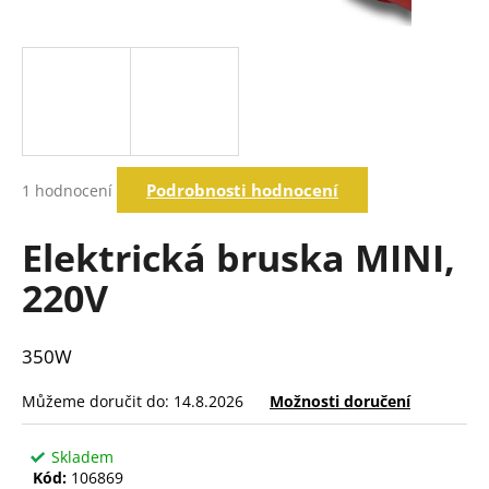
a
j
í
t
?
Průměrné
Podrobnosti hodnocení
1 hodnocení
hodnocení
produktu
Hledat
je
Elektrická bruska MINI,
5,0
z
220V
5
D
hvězdiček.
o
p
350W
o
r
Můžeme doručit do:
14.8.2026
Možnosti doručení
u
č
Skladem
u
Kód:
106869