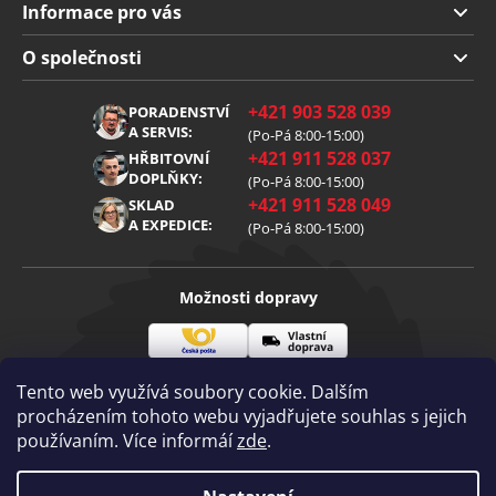
Informace pro vás
Doprava a platba
O společnosti
Obchodní podmínky
O nás
+421 903 528 039
PORADENSTVÍ
Reklamace
Kariéra
A SERVIS:
(Po-Pá 8:00-15:00)
+421 911 528 037
Zpracování osobních údajů
HŘBITOVNÍ
Blog
DOPLŇKY:
(Po-Pá 8:00-15:00)
Cookies
Kontakt
+421 911 528 049
SKLAD
A EXPEDICE:
(Po-Pá 8:00-15:00)
Možnosti dopravy
Česká
Vlastní
Možnosti platby
pošta
doprava
Tento web využívá soubory cookie. Dalším
procházením tohoto webu vyjadřujete souhlas s jejich
používaním. Více informáí
zde
.
Visa
Mastercard
Dobírka
Copyright 2026