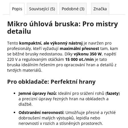
Popis
Související (5)
Podobné (3)
Značka
Mikro úhlová bruska: Pro mistry
detailu
Tento
kompaktní, ale výkonný nástroj
je navržen pro
profesionály, kteří vyžadují
maximální přesnost
tam, kam
se běžné brusky nedostanou. Díky
výkonu 350 W
, napětí
220 V a regulovaným otáčkám
15 000 ot./min
je tato
bruska ideálním řešením pro opracování hran a detailů z
tvrdých materiálů.
Pro obkladače: Perfektní hrany
Jemné úpravy řezů:
Ideální pro srážení rohů (
fazety
)
a precizní úpravy řezných hran na obkladech a
dlažbě.
Odstranění nerovností:
Umožňuje přesné a rychlé
dobroušení malých výstupků, lepidla nebo
nerovností v rozích a stísněných prostorech.