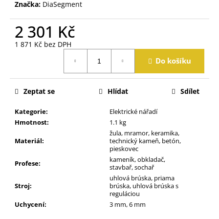
j
Značka:
DiaSegment
e
m
2 301 Kč
e
1 871 Kč bez DPH
Měrná
Do košíku
cena:
Zeptat se
Hlídat
Sdílet
Kategorie
:
Elektrické nářadí
Hmotnost
:
1.1 kg
žula, mramor, keramika,
Materiál
:
technický kameň, betón,
pieskovec
kameník, obkladač,
Profese
:
stavbař, sochař
uhlová brúska, priama
Stroj
:
brúska, uhlová brúska s
reguláciou
Uchycení
:
3 mm, 6 mm