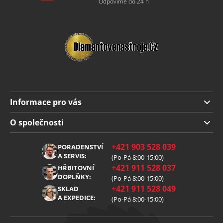
Odpovíme do 24 h
Informace pro vás
Doprava a platba
O společnosti
Obchodní podmínky
O nás
+421 903 528 039
PORADENSTVÍ
Reklamace
Kariéra
A SERVIS:
(Po-Pá 8:00-15:00)
+421 911 528 037
Zpracování osobních údajů
HŘBITOVNÍ
Blog
DOPLŇKY:
(Po-Pá 8:00-15:00)
Cookies
Kontakt
+421 911 528 049
SKLAD
A EXPEDICE:
(Po-Pá 8:00-15:00)