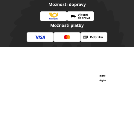
Možnosti dopravy
Česká
Vlastní
Možnosti platby
pošta
doprava
Visa
Mastercard
Dobírka
Copyright 2026
Diamantovenastroje.cz
. Všechna práva
vyhrazena.
Vytvořil Shoptet
|
mime digital