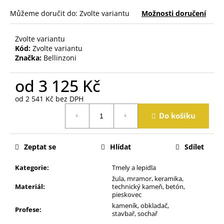
j
Můžeme doručit do:
Zvolte variantu
Možnosti doručení
e
m
e
Zvolte variantu
Kód:
Zvolte variantu
Značka:
Bellinzoni
od
3 125 Kč
od
2 541 Kč
bez DPH
Měrná
Do košíku
cena:
Zeptat se
Hlídat
Sdílet
Kategorie
:
Tmely a lepidla
žula, mramor, keramika,
Materiál
:
technický kameň, betón,
pieskovec
kameník, obkladač,
Profese
:
stavbař, sochař