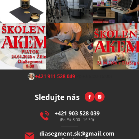
Z
+421 911 528 049
(Po-Pá 8:00-15:00)
á
p
Facebook
Instagram
Sledujte nás
a
t
í
+421 903 528 039
(Po-Pá: 8:00 - 16:30)
diasegment.sk
@
gmail.com