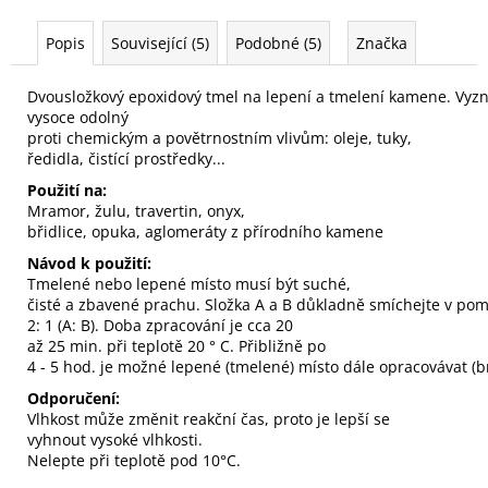
Popis
Související (5)
Podobné (5)
Značka
Dvousložkový
epoxidový
tmel
na
lepení
a
tmelení
kamene
.
Vyzn
vysoce
odolný
proti
chemickým
a
povětrnostním
vlivům
:
oleje, tuky
,
ředidla
,
čistící prostředky
...
Použití na:
Mramor,
žulu
, travertin
,
onyx
,
břidlice,
opuka
,
aglomeráty
z
přírodního kamene
Návod k použití:
Tmelené
nebo
lepené
místo
musí
být
suché
,
čisté
a
zbavené
prachu.
Složka
A
a
B
důkladně
smíchejte
v
pom
2
:
1
(
A
:
B
)
.
Doba
zpracování
je cca
20
až
25
min
.
při
teplotě
20
°
C
.
Přibližně
po
4
-
5
hod
.
je
možné
lepené
(
tmelené
)
místo
dále
opracovávat
(
b
Odporučení:
Vlhkost
může
změnit
reakční
čas,
proto
je
lepší se
vyhnout
vysoké
vlhkosti.
Nelepte
při teplotě
pod
10°C.