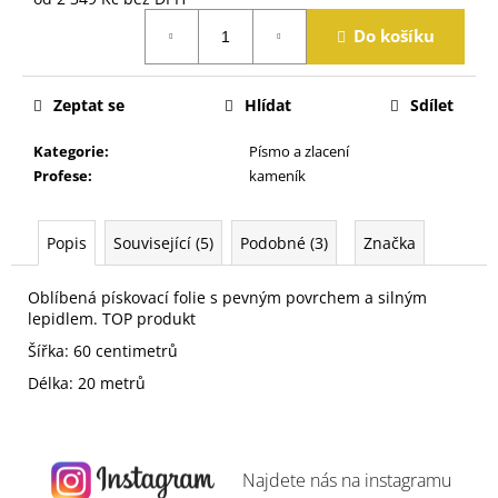
j
Měrná
e
Do košíku
cena:
m
e
Zeptat se
Hlídat
Sdílet
Kategorie
:
Písmo a zlacení
Profese
:
kameník
Popis
Související (5)
Podobné (3)
Značka
Oblíbená pískovací folie s pevným povrchem a silným
lepidlem. TOP produkt
Šířka: 60 centimetrů
Délka: 20 metrů
Najdete nás na
instagramu