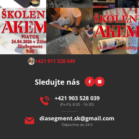
Z
+421 911 528 049
(Po-Pá 8:00-15:00)
á
p
Facebook
Instagram
Sledujte nás
a
t
í
+421 903 528 039
(Po-Pá: 8:00 - 16:30)
diasegment.sk
@
gmail.com
Odpovíme do 24 h