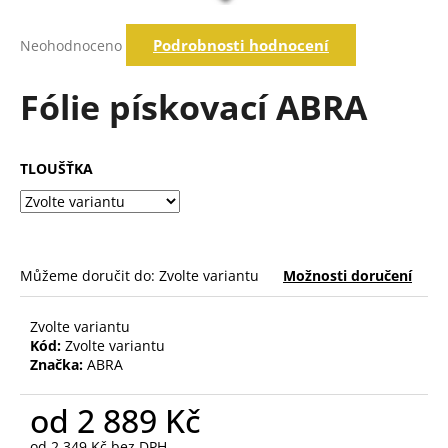
a
Průměrné
j
Podrobnosti hodnocení
Neohodnoceno
hodnocení
í
produktu
je
Fólie pískovací ABRA
t
0,0
?
z
5
hvězdiček.
TLOUŠŤKA
Hledat
Můžeme doručit do:
Zvolte variantu
Možnosti doručení
D
o
p
Zvolte variantu
o
Kód:
Zvolte variantu
Značka:
ABRA
r
u
od
2 889 Kč
č
u
od
2 349 Kč
bez DPH