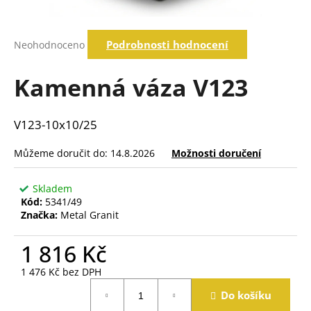
a
j
Průměrné
Podrobnosti hodnocení
Neohodnoceno
í
hodnocení
produktu
t
je
Kamenná váza V123
?
0,0
z
5
V123-10x10/25
hvězdiček.
Hledat
Můžeme doručit do:
14.8.2026
Možnosti doručení
Skladem
D
Kód:
5341/49
o
Značka:
Metal Granit
p
o
1 816 Kč
r
u
1 476 Kč bez DPH
Měrná
č
Do košíku
cena:
u