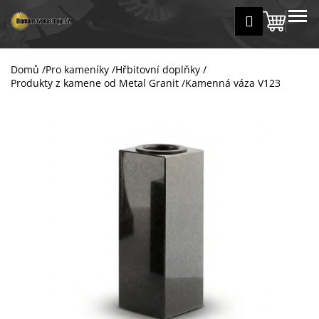
K
Přejít
MENU
Přihlášení
na
Nákup
o
Zpět
Zpět
obsah
š
košík
í
Domů
/
Pro kameníky
/
Hřbitovní doplňky
/
C
k
Produkty z kamene od Metal Granit
/
Kamenná váza V123
o
p
o
t
ř
e
b
u
j
e
t
e
n