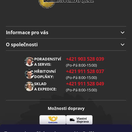
Informace pro vás
Doprava a platba
O společnosti
Obchodní podmínky
O nás
+421 903 528 039
PORADENSTVÍ
Reklamace
Kariéra
A SERVIS:
(Po-Pá 8:00-15:00)
+421 911 528 037
Zpracování osobních údajů
HŘBITOVNÍ
Blog
DOPLŇKY:
(Po-Pá 8:00-15:00)
Cookies
Kontakt
+421 911 528 049
SKLAD
A EXPEDICE:
(Po-Pá 8:00-15:00)
Možnosti dopravy
Česká
Vlastní
Možnosti platby