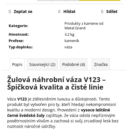
j
e
Zeptat se
Hlídat
Sdílet
m
e
Produkty z kamene od
Kategorie
:
Metal Granit
Hmotnost
:
3.2 kg
Profese
:
kameník
Typ doplnku
:
váza
Popis
Související (2)
Podobné (4)
Značka
Žulová náhrobní váza V123 –
Špičková kvalita a čisté linie
Váza
V123
je ztělesněním luxusu a důstojnosti. Tento
produkt byl vytvořen pro ty, kteří hledají nekompromisní
kvalitu a moderní design. Provedení z
vysoce leštěné
černé švédské žuly
zajišťuje, že váza odolá nepříznivým
povětrnostním vlivům a zachová si svůj zrcadlový lesk bez
nutnosti náročné údržby.