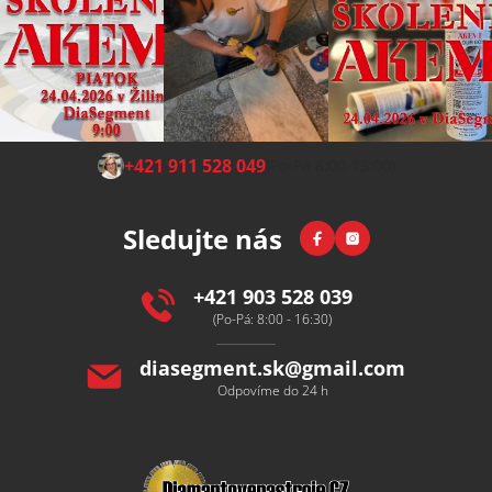
Z
+421 911 528 049
(Po-Pá 8:00-15:00)
á
p
Facebook
Instagram
Sledujte nás
a
t
í
+421 903 528 039
(Po-Pá: 8:00 - 16:30)
diasegment.sk
@
gmail.com
Odpovíme do 24 h