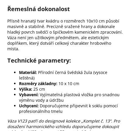
Řemeslná dokonalost
Přísně hranatý tvar kvádru o rozměrech 10x10 cm působí
masivně a stabilně. Precizně sražené hrany a dokonale
hladký povrch svědčí o špičkovém kamenickém zpracování.
Váza není jen užitkovým předmětem, ale estetickým
doplňkem, který dotváří celkový charakter hrobového
místa.
Technické parametry:
Materiál:
Přírodní černá švédská žula (vysoce
leštěná)
Rozměry základny:
10 x 10 cm
Výška:
25 cm
Vybavení:
Vyjímatelná plastová vložka pro snadnou
výměnu vody a údržbu
Uchycení:
Doporučujeme připevnit k soklu pomocí
profesionálního tmelu
Váza V123 patří do designové kolekce „Komplet č. 13“. Pro
dosažení harmonického vzhledu doporučujeme dokoupit