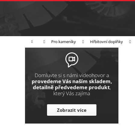
K
Přejít
na
o
Zpět
obsah
do
š
obchodu
í
Broušení
Leštění
Řezání
k
Domů
Pro kameníky
Hřbitovní doplňky
P
o
s
t
Domluvte si s námi videohovor a
r
provedeme Vás naším skladem,
detailně předvedeme produkt
,
a
který Vás zajíma
n
n
Zobrazit více
í
p
a