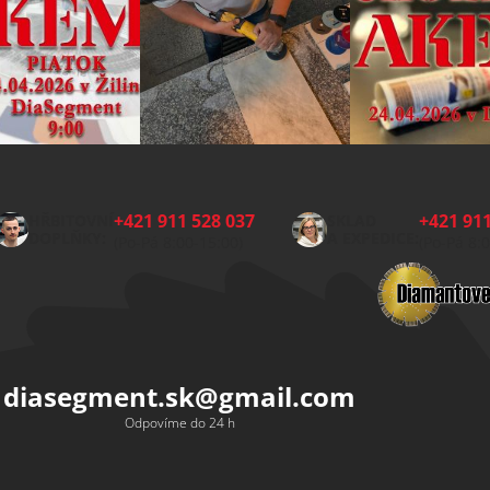
+421 911 528 037
+421 911
HŘBITOVNÍ
SKLAD
DOPLŇKY:
A EXPEDICE:
(Po-Pá 8:00-15:00)
(Po-Pá 8:
diasegment.sk
@
gmail.com
Odpovíme do 24 h