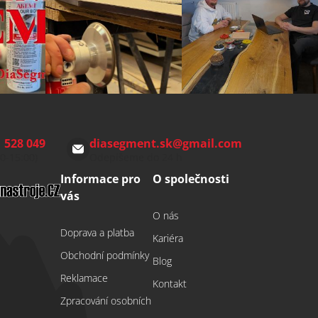
 528 049
diasegment.sk
@
gmail.com
00-15:00)
Odepíšeme do 24 h
Informace pro
O společnosti
vás
O nás
Doprava a platba
Kariéra
Obchodní podmínky
Blog
Reklamace
Kontakt
Zpracování osobních