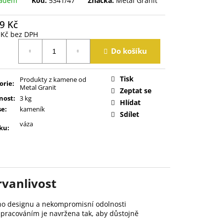
ladem
Kód:
5341/47
Značka:
Metal Granit
9 Kč
 Kč bez DPH
á
Do košíku
Tisk
Produkty z kamene od
orie
:
Metal Granit
Zeptat se
nost
:
3 kg
Hlídat
se
:
kameník
Sdílet
váza
ku
:
rvanlivost
ho designu a nekompromisní odolnosti
pracováním je navržena tak, aby důstojně