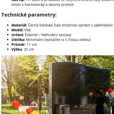
místo v harmonický a vkusný prostor.
Technické parametry:
Materiál:
Černá švédská žula (možnost vyrobit z jakéhokoli
Model:
V36
Určení:
Exteriér / Náhrobní sestavy
Údržba:
Minimální (vystačíte si s čistou vodou)
Průměr
: 11 cm
Výška
: 25 cm