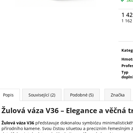
Sk
1 42
1 162
Měrn
cena:
Kateg
Hmot
Profe
Typ
dopln
Popis
Související (2)
Podobné (5)
Značka
Žulová váza V36 – Elegance a věčná t
Žulová váza V36
představuje dokonalou symbiózu minimalistické
přírodního kamene. Svou čistou siluetou a precizním řemeslným z