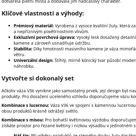
dotvářela pietní místa a dodávala jim nadčasový charakter.
Klíčové vlastnosti a výhody:
Prémiový materiál:
Vyrobena z vysoce kvalitní žuly, která z
a nepříznivým povětrnostním vlivům.
Exkluzivní povrchová úprava:
Vysoký lesk dosažený detailn
kamene a zároveň usnadňuje údržbu.
Stabilita:
Díky hmotnosti masivního kamene je váza mimořádn
větru.
Univerzální design:
Štíhlý, mírně kónický tvar působí moder
náhrobku.
Vytvořte si dokonalý set
Ačkoliv váza V36 vynikne jako samostatný prvek, její design byl na
produkty. Pro dosažení uceleného vzhledu doporučujeme vázu ko
Kombinace s lucernou:
Váza V36 ve spojení s
kamennou lucernou
obou produktů krásně odrážejí světlo.
Kombinace s mísou:
Pro bohatší květinovou výzdobu doporučuje
získáte prostor pro řezané květiny i nízkou výsadbu v jednotném s
Náš tip:
Při výběru produktů ze stejného druhu žuly dosáhne