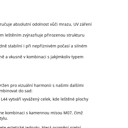
aručuje absolutní odolnost vůči mrazu, UV záření
ím leštěním zvýrazňuje přirozenou strukturu
ě stabilní i při nepříznivém počasí a silném
ně a vkusně v kombinaci s jakýmkoliv typem
vržen pro vizuální harmonii s našimi dalšími
mbinovat do sad:
 L44
vytváří vyvážený celek, kde leštěné plochy
me kombinaci s
kamennou mísou M07
, čímž
tylu.
te estetické jednoty, která promění pietní