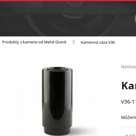
Vrtání
Brusná tělíska a sochařské nástroje
C
Co potřebujete najít?
Produkty z kamene od Metal Granit
Kamenná váza V36
Hledat
Průmě
Neoho
hodnoc
Doporučujeme
produk
je
Ka
0,0
z
5
V36-1
hvězdič
Můžeme