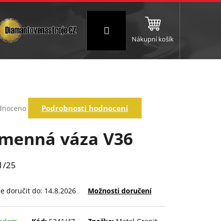
Přihlášení
Nákupní košík
NC a frézování
Brusné a leštící válce
Štokování
rné
Podrobnosti hodnocení
dnoceno
ení
tu
menná váza V36
1/25
ek.
 doručit do:
14.8.2026
Možnosti doručení