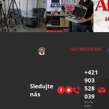
Z
á
p
+421 903 528 039
PORADENSTVÍ
a
A SERVIS:
(Po-Pá 8:00-15:00)
t
í
+421
903
Sledujte
528
Facebook
Instagram
nás
039
(Po-Pá:
8:00 -