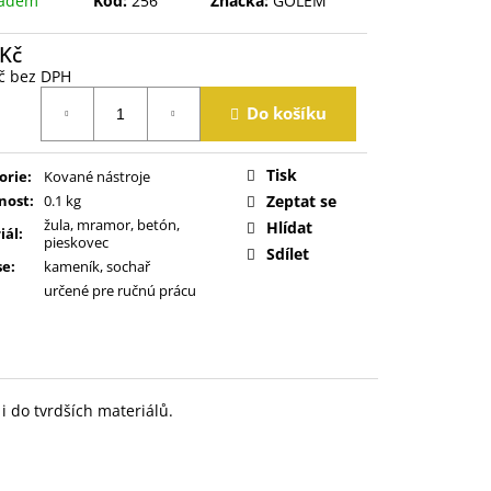
ladem
Kód:
256
Značka:
GOLEM
 Kč
č bez DPH
á
Do košíku
Tisk
orie
:
Kované nástroje
nost
:
0.1 kg
Zeptat se
žula, mramor, betón,
Hlídat
iál
:
pieskovec
Sdílet
se
:
kameník, sochař
určené pre ručnú prácu
 do tvrdších materiálů.