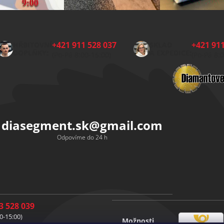
+421 911 528 037
+421 911
HŘBITOVNÍ
SKLAD
DOPLŇKY:
A EXPEDICE:
(Po-Pá 8:00-15:00)
(Po-Pá 8:
diasegment.sk
@
gmail.com
Odpovíme do 24 h
3 528 039
0-15:00)
Možnosti