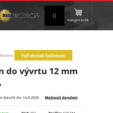
Přihlášení
Nákupní košík
NC a frézování
Brusné a leštící válce
Štokování
rné
Podrobnosti hodnocení
dnoceno
ení
tu
in do vývrtu 12 mm
m
ek.
 doručit do:
14.8.2026
Možnosti doručení