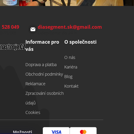
 528 049
diasegment.sk
@
gmail.com
00-15:00)
Odepíšeme do 24 h
Informace pro
O společnosti
vás
O nás
Doprava a platba
Kariéra
Obchodní podmínky
Blog
Reklamace
Kontakt
Zpracování osobních
údajů
Cookies
Možnosti