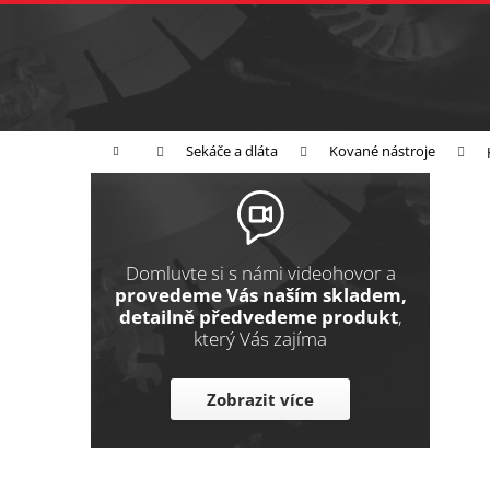
K
Přejít
na
o
Zpět
obsah
do
š
obchodu
í
Broušení
Leštění
Řezání
k
Domů
Sekáče a dláta
Kované nástroje
P
o
s
t
Domluvte si s námi videohovor a
r
provedeme Vás naším skladem,
detailně předvedeme produkt
,
a
který Vás zajíma
n
n
Zobrazit více
í
p
a