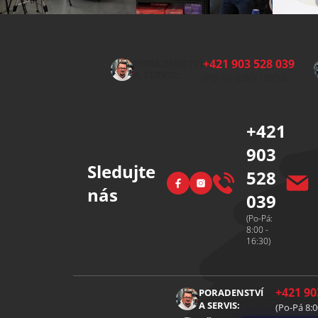
Z
á
p
+421 903 528 039
PORADENSTVÍ
a
A SERVIS:
(Po-Pá 8:00-15:00)
t
í
+421
903
Sledujte
528
Facebook
Instagram
nás
039
(Po-Pá:
8:00 -
16:30)
+421 90
PORADENSTVÍ
A SERVIS:
(Po-Pá 8:0