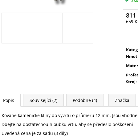
Sk
811
659 K
Měrn
cena:
Kateg
Hmot
Mater
Profe
Stroj
:
Popis
Související (2)
Podobné (4)
Značka
Kované kamenické klíny do vývrtu o průměru 12 mm. Jsou vhodné i
Dbejte na dostatečnou hloubku vrtu, aby se předešlo poškození
Uvedená cena je za sadu (3 díly)