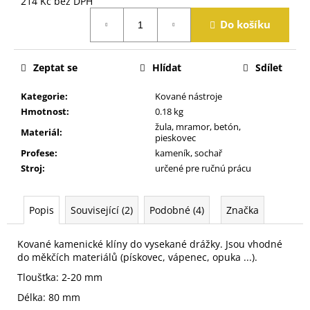
214 Kč bez DPH
j
Měrná
e
Do košíku
cena:
m
e
Zeptat se
Hlídat
Sdílet
Kategorie
:
Kované nástroje
Hmotnost
:
0.18 kg
žula, mramor, betón,
Materiál
:
pieskovec
Profese
:
kameník, sochař
Stroj
:
určené pre ručnú prácu
Popis
Související (2)
Podobné (4)
Značka
Kované kamenické klíny do vysekané drážky. Jsou vhodné
do měkčích materiálů (pískovec, vápenec, opuka ...).
Tloušťka: 2-20 mm
Délka: 80 mm