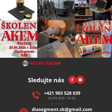
Z
+421 911 528 049
(Po-Pá 8:00-15:00)
á
p
Facebook
Instagram
Sledujte nás
a
t
í
+421 903 528 039
(Po-Pá: 8:00 - 16:30)
diasegment.sk
@
gmail.com