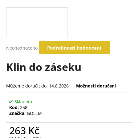
a
j
í
t
?
Průměrné
Podrobnosti hodnocení
Neohodnoceno
hodnocení
produktu
je
Klin do záseku
Hledat
0,0
z
5
hvězdiček.
Můžeme doručit do:
14.8.2026
Možnosti doručení
D
o
p
Skladem
o
Kód:
258
r
Značka:
GOLEM
u
č
263 Kč
u