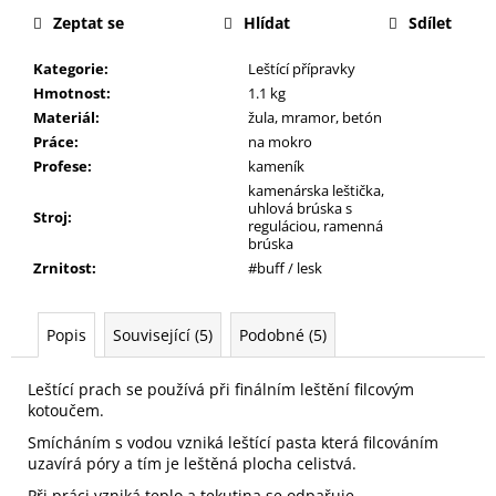
j
Zeptat se
Hlídat
Sdílet
e
m
Kategorie
:
Leštící přípravky
e
Hmotnost
:
1.1 kg
Materiál
:
žula, mramor, betón
Práce
:
na mokro
Profese
:
kameník
kamenárska leštička,
uhlová brúska s
Stroj
:
reguláciou, ramenná
brúska
Zrnitost
:
#buff / lesk
Popis
Související (5)
Podobné (5)
Leštící prach se používá při finálním leštění filcovým
kotoučem.
Smícháním s vodou vzniká leštící pasta která filcováním
uzavírá póry a tím je leštěná plocha celistvá.
Při práci vzniká teplo a tekutina se odpařuje.