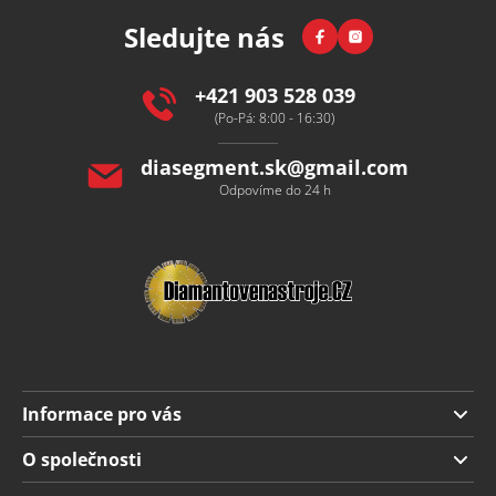
p
Facebook
Instagram
Sledujte nás
a
t
í
+421 903 528 039
(Po-Pá: 8:00 - 16:30)
diasegment.sk
@
gmail.com
Odpovíme do 24 h
Informace pro vás
Doprava a platba
O společnosti
Obchodní podmínky