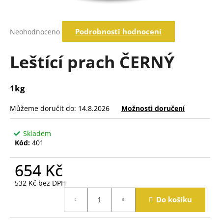
a
j
Průměrné
Podrobnosti hodnocení
Neohodnoceno
í
hodnocení
produktu
t
je
Leštící prach ČERNÝ
?
0,0
z
5
1kg
hvězdiček.
Hledat
Můžeme doručit do:
14.8.2026
Možnosti doručení
Skladem
D
Kód:
401
o
p
654 Kč
o
r
532 Kč bez DPH
u
Měrná
Do košíku
cena:
č
u