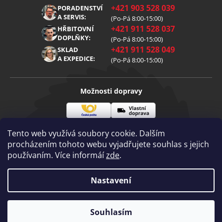
O nás
+421 903 528 039
PORADENSTVÍ
Reklamace
Kariéra
A SERVIS:
(Po-Pá 8:00-15:00)
+421 911 528 037
Zpracování osobních údajů
HŘBITOVNÍ
Blog
DOPLŇKY:
(Po-Pá 8:00-15:00)
Cookies
Kontakt
+421 911 528 049
SKLAD
A EXPEDICE:
(Po-Pá 8:00-15:00)
Možnosti dopravy
Česká
Vlastní
Možnosti platby
pošta
doprava
Tento web využívá soubory cookie. Dalším
procházením tohoto webu vyjadřujete souhlas s jejich
používaním. Více informáí
zde
.
Visa
Mastercard
Dobírka
Copyright 2026
Nastavení
Diamantovenastroje.cz
. Všechna práva
vyhrazena.
Vytvořil Shoptet
|
mime digital
Souhlasím