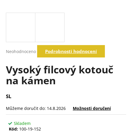
a
j
í
t
?
Průměrné
Podrobnosti hodnocení
Neohodnoceno
hodnocení
produktu
Hledat
je
Vysoký filcový kotouč
0,0
z
na kámen
5
D
hvězdiček.
o
p
SL
o
r
Můžeme doručit do:
14.8.2026
Možnosti doručení
u
č
Skladem
u
Kód:
100-19-152