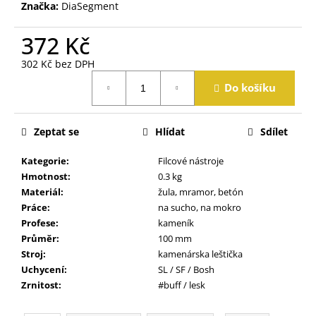
j
Značka:
DiaSegment
e
m
372 Kč
e
302 Kč bez DPH
Měrná
Do košíku
cena:
Zeptat se
Hlídat
Sdílet
Kategorie
:
Filcové nástroje
Hmotnost
:
0.3 kg
Materiál
:
žula, mramor, betón
Práce
:
na sucho, na mokro
Profese
:
kameník
Průměr
:
100 mm
Stroj
:
kamenárska leštička
Uchycení
:
SL / SF / Bosh
Zrnitost
:
#buff / lesk