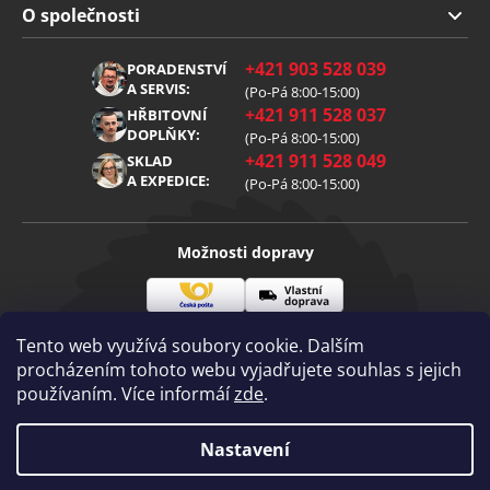
Doprava a platba
O společnosti
Obchodní podmínky
O nás
+421 903 528 039
PORADENSTVÍ
Reklamace
Kariéra
A SERVIS:
(Po-Pá 8:00-15:00)
+421 911 528 037
Zpracování osobních údajů
HŘBITOVNÍ
Blog
DOPLŇKY:
(Po-Pá 8:00-15:00)
Cookies
Kontakt
+421 911 528 049
SKLAD
A EXPEDICE:
(Po-Pá 8:00-15:00)
Možnosti dopravy
Česká
Vlastní
Možnosti platby
pošta
doprava
Tento web využívá soubory cookie. Dalším
procházením tohoto webu vyjadřujete souhlas s jejich
používaním. Více informáí
zde
.
Visa
Mastercard
Dobírka
Copyright 2026
Nastavení
Diamantovenastroje.cz
. Všechna práva
vyhrazena.