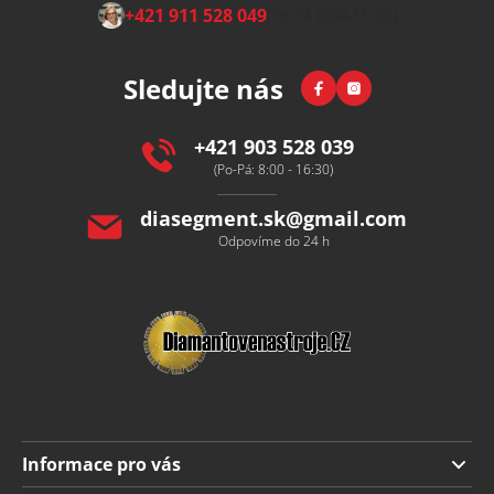
Z
+421 911 528 049
(Po-Pá 8:00-15:00)
á
p
Facebook
Instagram
Sledujte nás
a
t
í
+421 903 528 039
(Po-Pá: 8:00 - 16:30)
diasegment.sk
@
gmail.com
Odpovíme do 24 h
Informace pro vás