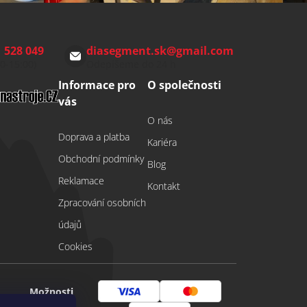
 528 049
diasegment.sk
@
gmail.com
00-15:00)
Odepíšeme do 24 h
Informace pro
O společnosti
vás
O nás
Doprava a platba
Kariéra
Obchodní podmínky
Blog
Reklamace
Kontakt
Zpracování osobních
údajů
Cookies
Možnosti