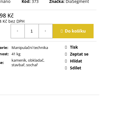
dnáno
Kód:
373
Značka:
DiaSegment
98 Kč
4 Kč bez DPH
á
Do košíku
Tisk
orie
:
Manipulační technika
nost
:
41 kg
Zeptat se
kameník, obkladač,
Hlídat
se
:
stavbař, sochař
Sdílet