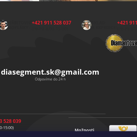
+421 911 528 037
+421 911
HŘBITOVNÍ
SKLAD
DOPLŇKY:
A EXPEDICE:
(Po-Pá 8:00-15:00)
(Po-Pá 8:
diasegment.sk
@
gmail.com
Odpovíme do 24 h
3 528 039
0-15:00)
Možnosti
1 528 037