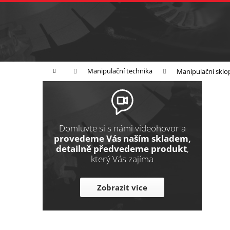
K
Přejít
na
o
Zpět
obsah
do
š
obchodu
í
Broušení
Leštění
Řezání
k
Domů
Manipulační technika
Manipulační sklo
P
o
s
t
Domluvte si s námi videohovor a
r
provedeme Vás naším skladem,
detailně předvedeme produkt
,
a
který Vás zajíma
n
n
Zobrazit více
í
p
a