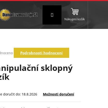
Přihlášení
Nákupní košík
NC a frézování
Brusné a leštící válce
Štokování
rné
Podrobnosti hodnocení
dnoceno
ení
tu
nipulační sklopný
zík
ek.
 doručit do:
18.8.2026
Možnosti doručení