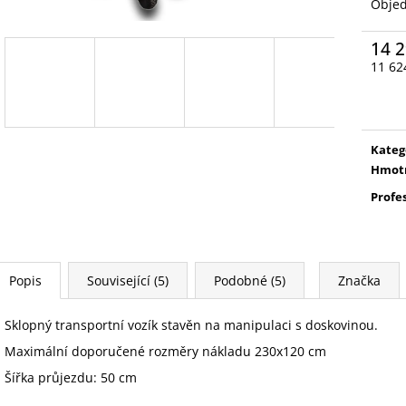
Obje
14 2
11 62
Měrn
cena:
Kateg
Hmot
Profe
Popis
Související (5)
Podobné (5)
Značka
Sklopný transportní vozík stavěn na manipulaci s doskovinou.
Maximální doporučené rozměry nákladu 230x120 cm
Šířka průjezdu: 50 cm