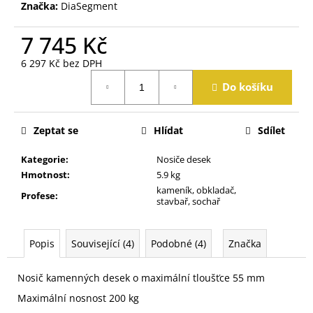
j
Značka:
DiaSegment
e
m
7 745 Kč
e
6 297 Kč bez DPH
Měrná
Do košíku
cena:
Zeptat se
Hlídat
Sdílet
Kategorie
:
Nosiče desek
Hmotnost
:
5.9 kg
kameník, obkladač,
Profese
:
stavbař, sochař
Popis
Související (4)
Podobné (4)
Značka
Nosič kamenných desek o maximální tloušťce 55 mm
Maximální nosnost 200 kg