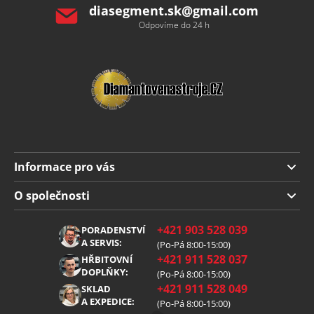
diasegment.sk
@
gmail.com
Odpovíme do 24 h
Informace pro vás
Doprava a platba
O společnosti
Obchodní podmínky
O nás
+421 903 528 039
PORADENSTVÍ
Reklamace
Kariéra
A SERVIS:
(Po-Pá 8:00-15:00)
+421 911 528 037
Zpracování osobních údajů
HŘBITOVNÍ
Blog
DOPLŇKY:
(Po-Pá 8:00-15:00)
Cookies
Kontakt
+421 911 528 049
SKLAD
A EXPEDICE:
(Po-Pá 8:00-15:00)