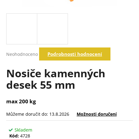
a
j
í
t
?
Průměrné
Podrobnosti hodnocení
Neohodnoceno
hodnocení
produktu
Hledat
je
Nosiče kamenných
0,0
z
desek 55 mm
5
D
hvězdiček.
o
p
max 200 kg
o
r
Můžeme doručit do:
13.8.2026
Možnosti doručení
u
č
Skladem
u
Kód:
4728