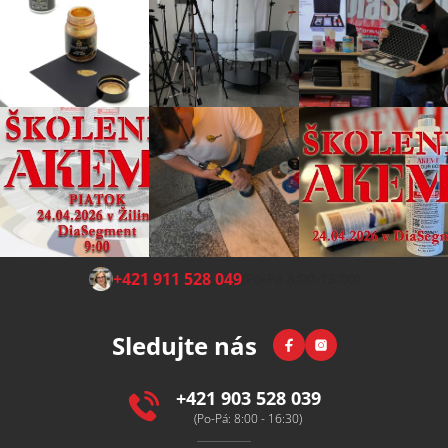
Z
+421 911 528 049
(Po-Pá 8:00-15:00)
á
p
Facebook
Instagram
Sledujte nás
a
t
í
+421 903 528 039
(Po-Pá: 8:00 - 16:30)