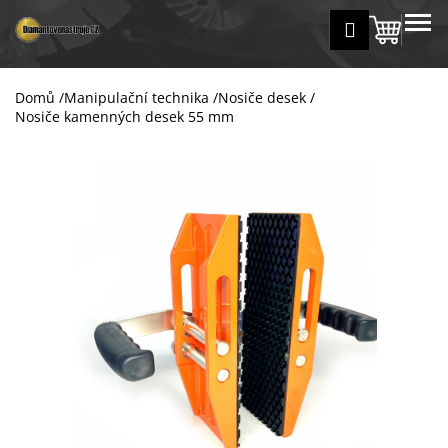
K
Přejít
MENU
Přihlášení
na
Nákup
o
Zpět
Zpět
obsah
š
košík
í
Domů
/
Manipulační technika
/
Nosiče desek
/
C
k
Nosiče kamenných desek 55 mm
o
p
o
t
ř
e
b
u
j
e
t
e
n