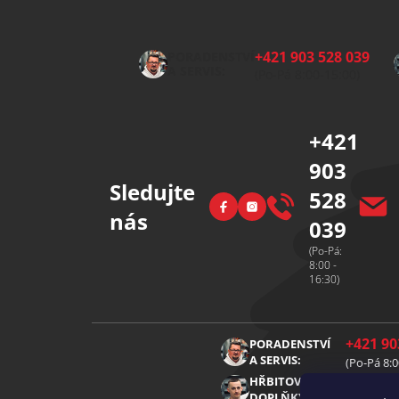
Z
á
p
+421 903 528 039
PORADENSTVÍ
a
A SERVIS:
(Po-Pá 8:00-15:00)
t
í
+421
903
Sledujte
528
Facebook
Instagram
nás
039
(Po-Pá:
8:00 -
16:30)
+421 90
PORADENSTVÍ
A SERVIS:
(Po-Pá 8:0
+421 91
HŘBITOVNÍ
DOPLŇKY: