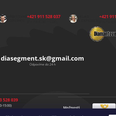
+421 911 528 037
+421 911
HŘBITOVNÍ
SKLAD
DOPLŇKY:
A EXPEDICE:
(Po-Pá 8:00-15:00)
(Po-Pá 8:
diasegment.sk
@
gmail.com
Odpovíme do 24 h
3 528 039
0-15:00)
Možnosti
1 528 037
Česká
dopravy