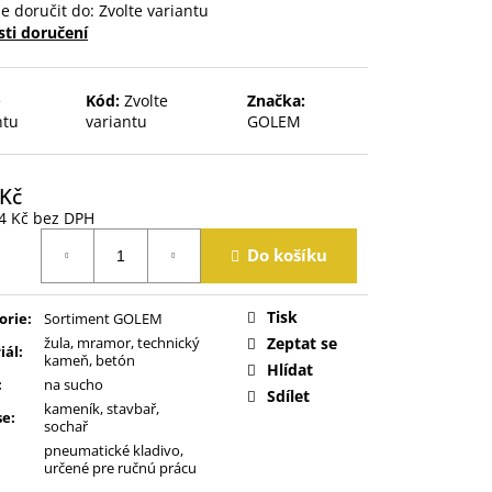
 doručit do:
Zvolte variantu
ti doručení
e
Kód:
Zvolte
Značka:
ntu
variantu
GOLEM
 Kč
4 Kč
bez DPH
á
Do košíku
Tisk
orie
:
Sortiment GOLEM
žula, mramor, technický
Zeptat se
iál
:
kameň, betón
Hlídat
:
na sucho
Sdílet
kameník, stavbař,
se
:
sochař
pneumatické kladivo,
určené pre ručnú prácu