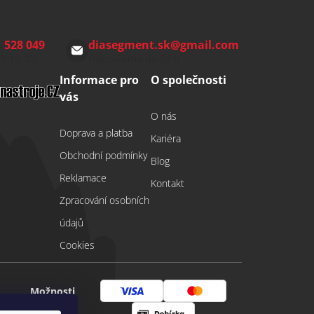
 528 049
diasegment.sk
@
gmail.com
00-15:00)
Odepíšeme do 24 h
Informace pro
O společnosti
vás
O nás
Doprava a platba
Kariéra
Obchodní podmínky
Blog
Reklamace
Kontakt
Zpracování osobních
údajů
Cookies
Možnosti
Visa
Mastercard
platby