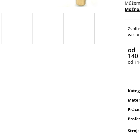
Můžeme
Možnos
Zvolt
varia
od
140
od
11
Měrn
cena:
Kateg
Mater
Práce
Profe
Stroj
: