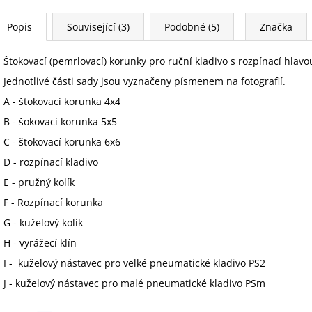
Popis
Související (3)
Podobné (5)
Značka
Štokovací (pemrlovací) korunky pro ruční kladivo s rozpínací hlav
Jednotlivé části sady jsou vyznačeny písmenem na fotografií.
A - štokovací korunka 4x4
B - šokovací korunka 5x5
C - štokovací korunka 6x6
D - rozpínací kladivo
E - pružný kolík
F - Rozpínací korunka
G - kuželový kolík
H - vyrážecí klín
I - kuželový nástavec pro velké pneumatické kladivo PS2
J - kuželový nástavec pro malé pneumatické kladivo PSm