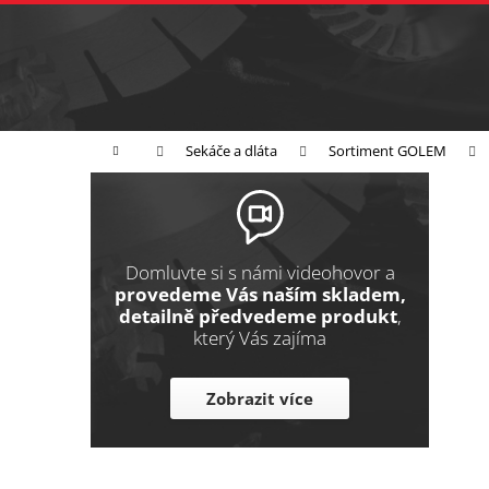
K
Přejít
na
o
Zpět
obsah
do
š
obchodu
í
Broušení
Leštění
Řezání
k
Domů
Sekáče a dláta
Sortiment GOLEM
P
o
s
t
Domluvte si s námi videohovor a
r
provedeme Vás naším skladem,
detailně předvedeme produkt
,
a
který Vás zajíma
n
n
Zobrazit více
í
p
a