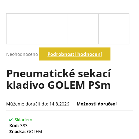
a
j
í
t
?
Průměrné
Podrobnosti hodnocení
Neohodnoceno
hodnocení
produktu
Hledat
je
Pneumatické sekací
0,0
z
kladivo GOLEM PSm
5
D
hvězdiček.
o
p
Můžeme doručit do:
14.8.2026
Možnosti doručení
o
r
Skladem
u
Kód:
383
č
Značka:
GOLEM
u