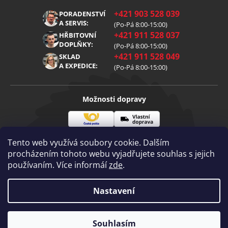
Obchodní podmínky
O nás
+421 903 528 039
PORADENSTVÍ
Reklamace
Kariéra
A SERVIS:
(Po-Pá 8:00-15:00)
+421 911 528 037
Zpracování osobních údajů
HŘBITOVNÍ
Blog
DOPLŇKY:
(Po-Pá 8:00-15:00)
Cookies
Kontakt
+421 911 528 049
SKLAD
A EXPEDICE:
(Po-Pá 8:00-15:00)
Možnosti dopravy
Česká
Vlastní
Možnosti platby
pošta
doprava
Tento web využívá soubory cookie. Dalším
procházením tohoto webu vyjadřujete souhlas s jejich
používaním. Více informáí
zde
.
Visa
Mastercard
Dobírka
Copyright 2026
Nastavení
Diamantovenastroje.cz
. Všechna práva
vyhrazena.
Vytvořil Shoptet
|
mime digital
Souhlasím