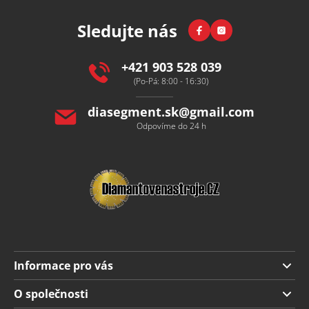
p
Facebook
Instagram
Sledujte nás
a
t
í
+421 903 528 039
(Po-Pá: 8:00 - 16:30)
diasegment.sk
@
gmail.com
Odpovíme do 24 h
Informace pro vás
Doprava a platba
O společnosti