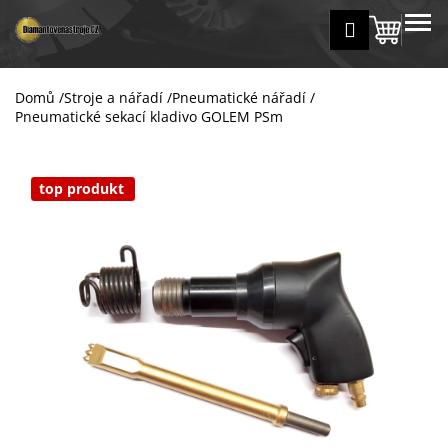
K
Přejít
MENU
Přihlášení
na
Nákup
o
Zpět
Zpět
obsah
š
košík
í
Domů
/
Stroje a nářadí
/
Pneumatické nářadí
/
C
k
Pneumatické sekací kladivo GOLEM PSm
o
p
o
top produkt
t
ř
e
b
u
j
e
t
e
n