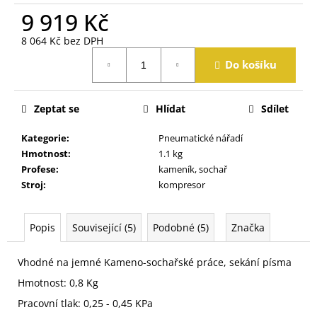
j
9 919 Kč
e
m
8 064 Kč bez DPH
e
Měrná
Do košíku
cena:
Zeptat se
Hlídat
Sdílet
Kategorie
:
Pneumatické nářadí
Hmotnost
:
1.1 kg
Profese
:
kameník, sochař
Stroj
:
kompresor
Popis
Související (5)
Podobné (5)
Značka
Vhodné na jemné Kameno-sochařské práce, sekání písma
Hmotnost: 0,8 Kg
Pracovní tlak: 0,25 - 0,45 KPa