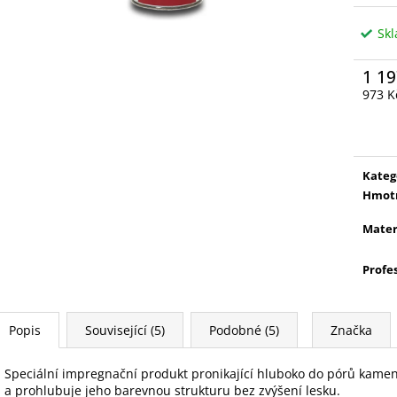
Sk
1 19
973 K
Měrn
cena:
Kateg
Hmot
Mater
Profe
Popis
Související (5)
Podobné (5)
Značka
Speciální impregnační produkt pronikající hluboko do pórů kame
a prohlubuje jeho barevnou strukturu bez zvýšení lesku.