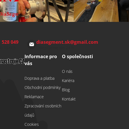
 528 049
diasegment.sk
@
gmail.com
00-15:00)
Odepíšeme do 24 h
Informace pro
O společnosti
vás
O nás
Doprava a platba
Kariéra
Obchodní podmínky
Blog
Reklamace
Kontakt
Zpracování osobních
údajů
Cookies