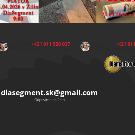
+421 911 528 037
+421 911
HŘBITOVNÍ
SKLAD
DOPLŇKY:
A EXPEDICE:
(Po-Pá 8:00-15:00)
(Po-Pá 8:
diasegment.sk
@
gmail.com
Odpovíme do 24 h