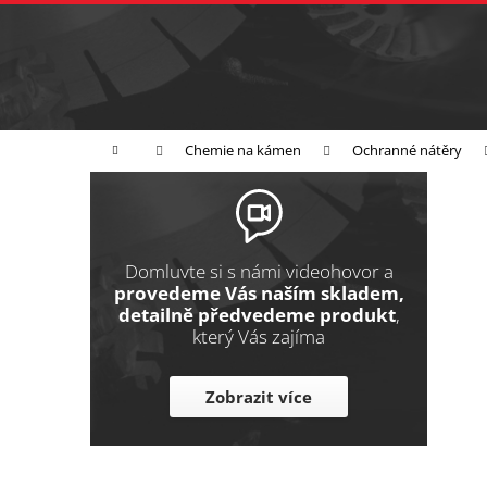
K
Přejít
na
o
Zpět
obsah
do
š
obchodu
í
Broušení
Leštění
Řezání
k
Domů
Chemie na kámen
Ochranné nátěry
P
o
s
t
Domluvte si s námi videohovor a
r
provedeme Vás naším skladem,
detailně předvedeme produkt
,
a
který Vás zajíma
n
n
Zobrazit více
í
p
a