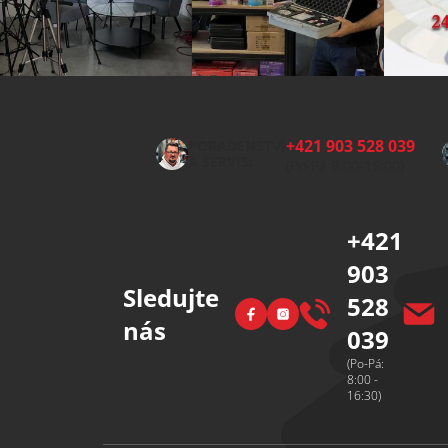
Z
á
p
+421 903 528 039
PORADENSTVÍ
a
A SERVIS:
(Po-Pá 8:00-15:00)
t
í
+421
903
Sledujte
528
Facebook
Instagram
nás
039
(Po-Pá:
8:00 -
16:30)