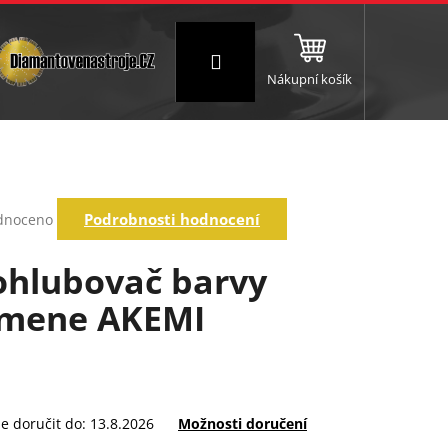
Přihlášení
Nákupní košík
NC a frézování
Brusné a leštící válce
Štokování
rné
Podrobnosti hodnocení
dnoceno
ení
tu
ohlubovač barvy
mene AKEMI
ek.
 doručit do:
13.8.2026
Možnosti doručení