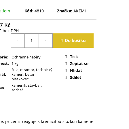
ladem
Kód:
4810
Značka:
AKEMI
7 Kč
č bez DPH
á
Do košíku
Tisk
orie
:
Ochranné nátěry
nost
:
1 kg
Zeptat se
žula, mramor, technický
Hlídat
iál
:
kameň, betón,
Sdílet
pieskovec
kameník, stavbař,
se
:
sochař
ne, přičemž reaguje s křemičitou složkou kamene