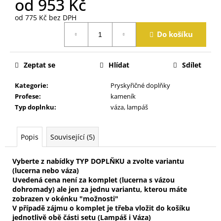
od
953 Kč
j
e
od
775 Kč
bez DPH
m
Měrná
Do košíku
cena:
e
Zeptat se
Hlídat
Sdílet
Kategorie
:
Pryskyřičné doplňky
Profese
:
kameník
Typ doplnku
:
váza, lampáš
Popis
Související (5)
Vyberte z nabídky TYP DOPLŇKU a zvolte variantu
(lucerna nebo váza)
Uvedená cena není za komplet (lucerna s vázou
dohromady) ale jen za jednu variantu, kterou máte
zobrazen v okénku "možnosti"
V případě zájmu o komplet je třeba vložit do košíku
jednotlivě obě části setu (Lampáš i Váza)