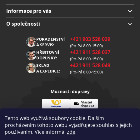
Informace pro vás
Doprava a platba
O společnosti
Obchodní podmínky
O nás
+421 903 528 039
PORADENSTVÍ
Reklamace
Kariéra
A SERVIS:
(Po-Pá 8:00-15:00)
+421 911 528 037
Zpracování osobních údajů
HŘBITOVNÍ
Blog
DOPLŇKY:
(Po-Pá 8:00-15:00)
Cookies
Kontakt
+421 911 528 049
SKLAD
A EXPEDICE:
(Po-Pá 8:00-15:00)
Možnosti dopravy
Česká
Vlastní
Možnosti platby
pošta
doprava
Tento web využívá soubory cookie. Dalším
procházením tohoto webu vyjadřujete souhlas s jejich
používaním. Více informáí
zde
.
Visa
Mastercard
Dobírka