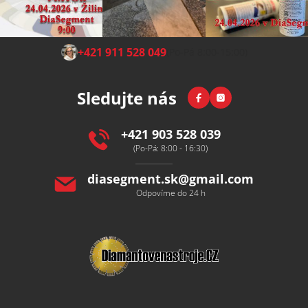
Z
+421 911 528 049
(Po-Pá 8:00-15:00)
á
p
Facebook
Instagram
Sledujte nás
a
t
í
+421 903 528 039
(Po-Pá: 8:00 - 16:30)
diasegment.sk
@
gmail.com
Odpovíme do 24 h