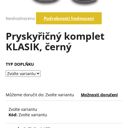
a
j
Průměrné
Podrobnosti hodnocení
Neohodnoceno
í
hodnocení
produktu
t
je
Pryskyřičný komplet
?
0,0
z
KLASIK, černý
5
hvězdiček.
Hledat
TYP DOPLŇKU
D
o
p
Můžeme doručit do:
Zvolte variantu
Možnosti doručení
o
r
Zvolte variantu
u
Kód:
Zvolte variantu
č
u