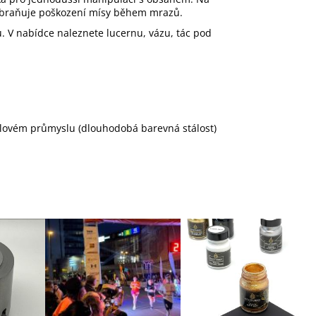
 zabraňuje poškození mísy během mrazů.
 V nabídce naleznete lucernu, vázu, tác pod
bilovém průmyslu (dlouhodobá barevná stálost)