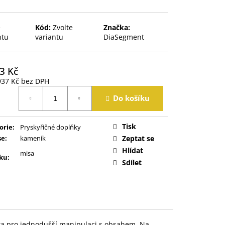
e
Kód:
Zvolte
Značka:
ntu
variantu
DiaSegment
3 Kč
937 Kč
bez DPH
á
Do košíku
Tisk
orie
:
Pryskyřičné doplňky
se
:
kameník
Zeptat se
Hlídat
misa
ku
:
Sdílet
ožka pro jednodušší manipulaci s obsahem. Na