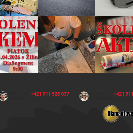
+421 911 528 037
+421 911
HŘBITOVNÍ
SKLAD
DOPLŇKY:
A EXPEDICE:
(Po-Pá 8:00-15:00)
(Po-Pá 8: