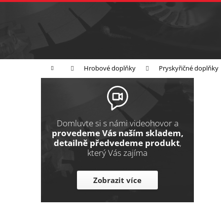
K
Přejít
na
o
Zpět
obsah
do
š
obchodu
í
Broušení
Leštění
Řezání
k
Domů
Hrobové doplňky
Pryskyřičné doplňky
P
o
s
t
Domluvte si s námi videohovor a
r
provedeme Vás naším skladem,
detailně předvedeme produkt
,
a
který Vás zajíma
n
n
Zobrazit více
í
p
a