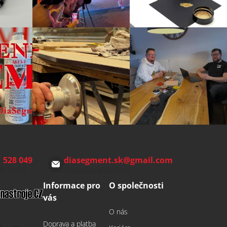
 528 049
diasegment.sk
@
gmail.com
00-15:00)
Odepíšeme do 24 h
Informace pro
O společnosti
vás
O nás
Doprava a platba