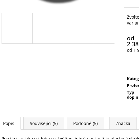
Zvolt
varia
od
2 38
od
1 
Měrn
cena:
Kateg
Profe
Typ
dopln
Popis
Související (5)
Podobné (5)
Značka
Používá se jako nádoba na květiny, jehož součástí je plastová vl