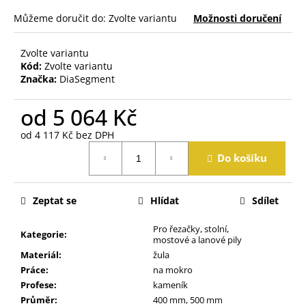
j
Můžeme doručit do:
Zvolte variantu
Možnosti doručení
e
m
e
Zvolte variantu
Kód:
Zvolte variantu
Značka:
DiaSegment
od
5 064 Kč
od
4 117 Kč
bez DPH
Měrná
Do košíku
cena:
Zeptat se
Hlídat
Sdílet
Pro řezačky, stolní,
Kategorie
:
mostové a lanové pily
Materiál
:
žula
Práce
:
na mokro
Profese
:
kameník
Průměr
:
400 mm, 500 mm