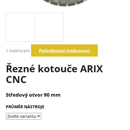
a
j
í
t
?
Průměrné
Podrobnosti hodnocení
1 hodnocení
hodnocení
produktu
Hledat
je
Řezné kotouče ARIX
5,0
z
CNC
5
D
hvězdiček.
o
p
Středový otvor 90 mm
o
r
PRŮMĚR NÁSTROJE
u
č
u