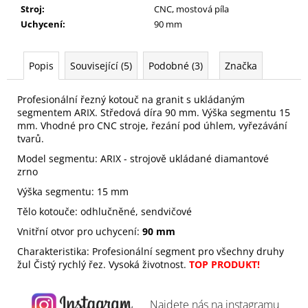
Stroj
:
CNC, mostová píla
Uchycení
:
90 mm
Popis
Související (5)
Podobné (3)
Značka
Profesionální řezný kotouč na granit s ukládaným
segmentem ARIX. Středová díra 90 mm. Výška segmentu 15
mm. Vhodné pro CNC stroje, řezání pod úhlem, vyřezávání
tvarů.
Model segmentu: ARIX - strojově ukládané diamantové
zrno
Výška segmentu: 15 mm
Tělo kotouče: odhlučněné, sendvičové
Vnitřní otvor pro uchycení:
90 mm
Charakteristika: Profesionální segment pro všechny druhy
žul Čistý rychlý řez. Vysoká životnost.
TOP PRODUKT!
Najdete nás na
instagramu