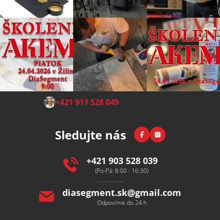
Z
+421 911 528 049
(Po-Pá 8:00-15:00)
á
p
Facebook
Instagram
Sledujte nás
a
t
í
+421 903 528 039
(Po-Pá: 8:00 - 16:30)
diasegment.sk
@
gmail.com
Odpovíme do 24 h