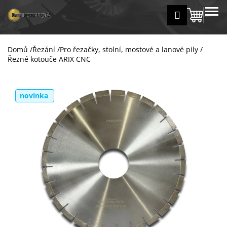
K
Přejít
MENU
Přihlášení
na
Nákup
o
Zpět
Zpět
obsah
š
košík
í
Domů
/
Řezání
/
Pro řezačky, stolní, mostové a lanové pily
/
C
k
Řezné kotouče ARIX CNC
o
p
o
novinka
t
ř
e
b
u
j
e
t
e
n