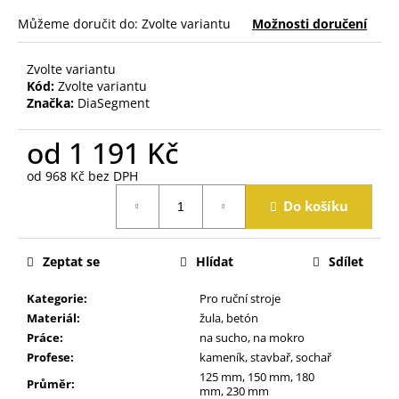
j
Můžeme doručit do:
Zvolte variantu
Možnosti doručení
e
m
e
Zvolte variantu
Kód:
Zvolte variantu
Značka:
DiaSegment
od
1 191 Kč
od
968 Kč
bez DPH
Měrná
Do košíku
cena:
Zeptat se
Hlídat
Sdílet
Kategorie
:
Pro ruční stroje
Materiál
:
žula, betón
Práce
:
na sucho, na mokro
Profese
:
kameník, stavbař, sochař
125 mm, 150 mm, 180
Průměr
:
mm, 230 mm