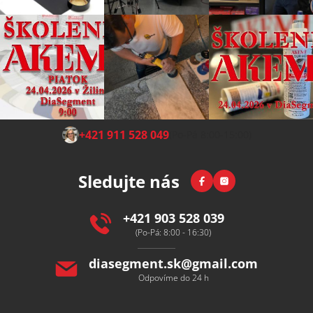
Z
+421 911 528 049
(Po-Pá 8:00-15:00)
á
p
Facebook
Instagram
Sledujte nás
a
t
í
+421 903 528 039
(Po-Pá: 8:00 - 16:30)
diasegment.sk
@
gmail.com
Odpovíme do 24 h