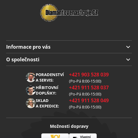
Informace pro vás
Doprava a platba
O společnosti
Obchodní podmínky
O nás
+421 903 528 039
PORADENSTVÍ
Reklamace
Kariéra
A SERVIS:
(Po-Pá 8:00-15:00)
+421 911 528 037
Zpracování osobních údajů
HŘBITOVNÍ
Blog
DOPLŇKY:
(Po-Pá 8:00-15:00)
Cookies
Kontakt
+421 911 528 049
SKLAD
A EXPEDICE:
(Po-Pá 8:00-15:00)
Možnosti dopravy