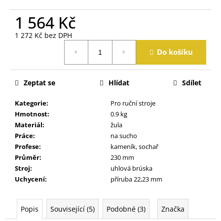
j
e
1 564 Kč
m
1 272 Kč bez DPH
e
Měrná
Do košíku
cena:
Zeptat se
Hlídat
Sdílet
Kategorie
:
Pro ruční stroje
Hmotnost
:
0.9 kg
Materiál
:
žula
Práce
:
na sucho
Profese
:
kameník, sochař
Průměr
:
230 mm
Stroj
:
uhlová brúska
Uchycení
:
příruba 22,23 mm
Popis
Související (5)
Podobné (3)
Značka