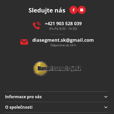
p
Facebook
Instagram
Sledujte nás
a
t
í
+421 903 528 039
(Po-Pá: 8:00 - 16:30)
diasegment.sk
@
gmail.com
Odpovíme do 24 h
Informace pro vás
Doprava a platba
O společnosti
Obchodní podmínky