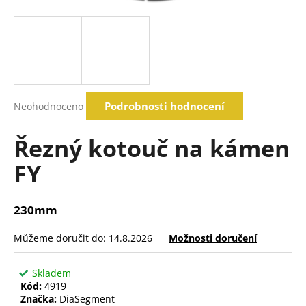
a
j
í
t
?
Průměrné
Podrobnosti hodnocení
Neohodnoceno
hodnocení
produktu
je
Řezný kotouč na kámen
Hledat
0,0
z
FY
5
hvězdiček.
D
o
230mm
p
o
Můžeme doručit do:
14.8.2026
Možnosti doručení
r
u
Skladem
č
Kód:
4919
u
Značka:
DiaSegment