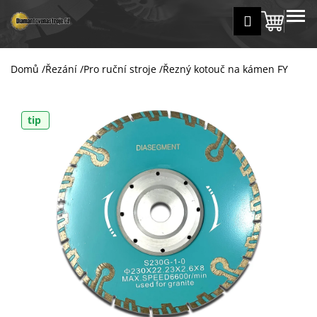
K
Přejít
MENU
Přihlášení
na
Nákup
o
Zpět
Zpět
obsah
š
košík
í
Domů
/
Řezání
/
Pro ruční stroje
/
Řezný kotouč na kámen FY
C
k
o
p
tip
o
t
ř
e
b
u
j
e
t
e
n