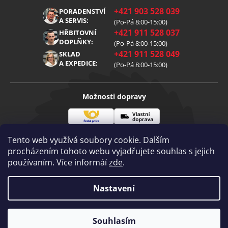
O nás
+421 903 528 039
PORADENSTVÍ
Reklamace
Kariéra
A SERVIS:
(Po-Pá 8:00-15:00)
+421 911 528 037
Zpracování osobních údajů
HŘBITOVNÍ
Blog
DOPLŇKY:
(Po-Pá 8:00-15:00)
Cookies
Kontakt
+421 911 528 049
SKLAD
A EXPEDICE:
(Po-Pá 8:00-15:00)
Možnosti dopravy
Česká
Vlastní
Možnosti platby
pošta
doprava
Tento web využívá soubory cookie. Dalším
procházením tohoto webu vyjadřujete souhlas s jejich
používaním. Více informáí
zde
.
Visa
Mastercard
Dobírka
Copyright 2026
Nastavení
Diamantovenastroje.cz
. Všechna práva
vyhrazena.
Vytvořil Shoptet
|
mime digital
Souhlasím