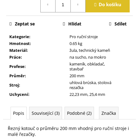
j
Do košíku
cena:
e
m
e
Zeptat se
Hlídat
Sdílet
Kategorie
:
Pro ruční stroje
Hmotnost
:
0.65 kg
Materiál
:
žula, technický kameň
Práce
:
na sucho, na mokro
kameník, obkladač,
Profese
:
stavbař
Průměr
:
200 mm
uhlová brúska, stolová
Stroj
:
rezačka
Uchycení
:
22,23 mm, 25,4 mm
Popis
Související (3)
Podobné (2)
Značka
Řezný kotouč o průměru 200 mm vhodný pro ruční stroje i
malé řezačky.