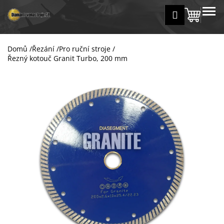
K
Přejít
MENU
Přihlášení
na
Nákup
o
Zpět
Zpět
obsah
š
košík
í
Domů
/
Řezání
/
Pro ruční stroje
/
C
k
Řezný kotouč Granit Turbo, 200 mm
o
p
o
t
ř
e
b
u
j
e
t
e
n