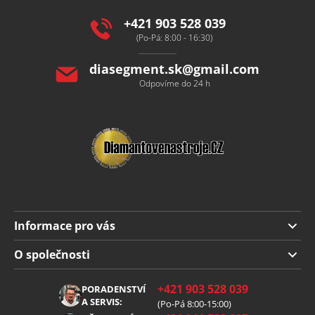
t
í
+421 903 528 039
(Po-Pá: 8:00 - 16:30)
diasegment.sk
@
gmail.com
Odpovíme do 24 h
Informace pro vás
Doprava a platba
O společnosti
Obchodní podmínky
O nás
+421 903 528 039
PORADENSTVÍ
Reklamace
Kariéra
A SERVIS:
(Po-Pá 8:00-15:00)