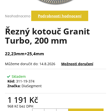
a
j
Průměrné
Podrobnosti hodnocení
Neohodnoceno
í
hodnocení
produktu
t
je
Řezný kotouč Granit
?
0,0
z
Turbo, 200 mm
5
hvězdiček.
Hledat
22,23mm+25,4mm
Můžeme doručit do:
14.8.2026
Možnosti doručení
D
o
Skladem
p
Kód:
311-19-374
o
Značka:
DiaSegment
r
u
1 191 Kč
č
968 Kč bez DPH
u
Měrná