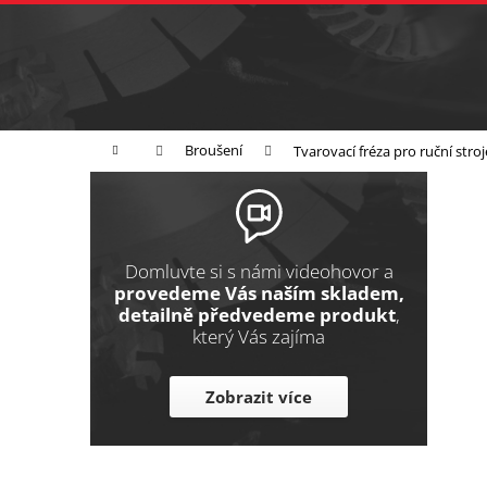
K
Přejít
na
o
Zpět
obsah
do
š
obchodu
í
Broušení
Leštění
Řezání
k
Domů
Broušení
Tvarovací fréza pro ruční stro
P
o
s
t
Domluvte si s námi videohovor a
r
provedeme Vás naším skladem,
detailně předvedeme produkt
,
a
který Vás zajíma
n
n
Zobrazit více
í
p
a