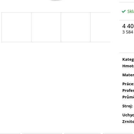
Sk
4 40
3 584
Měrn
cena:
Kateg
Hmot
Mater
Práce
Profe
Prům
Stroj
:
Uchyc
Zrnit