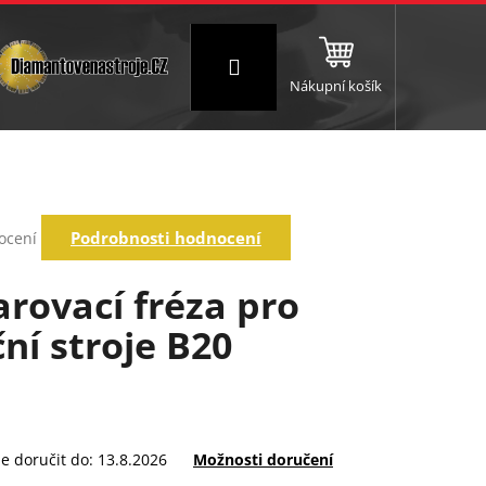
Přihlášení
Nákupní košík
NC a frézování
Brusné a leštící válce
Štokování
rné
Podrobnosti hodnocení
ocení
ení
tu
arovací fréza pro
ční stroje B20
ek.
 doručit do:
13.8.2026
Možnosti doručení