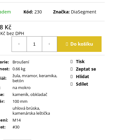
ladem
Kód:
230
Značka:
DiaSegment
8 Kč
 Kč bez DPH
á
Do košíku
Tisk
orie
:
Broušení
nost
:
0.66 kg
Zeptat se
žula, mramor, keramika,
Hlídat
iál
:
betón
Sdílet
:
na mokro
se
:
kameník, obkladač
ěr
:
100 mm
uhlová brúska,
kamenárska leštička
ení
:
M14
ost
:
#30