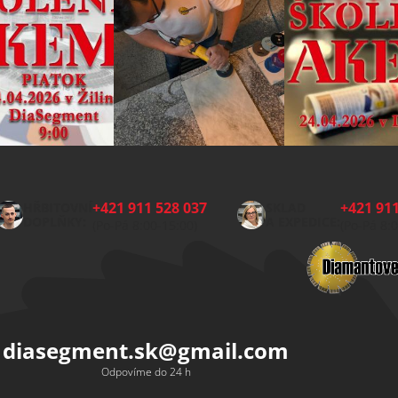
+421 911 528 037
+421 911
HŘBITOVNÍ
SKLAD
DOPLŇKY:
A EXPEDICE:
(Po-Pá 8:00-15:00)
(Po-Pá 8:
diasegment.sk
@
gmail.com
Odpovíme do 24 h