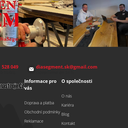
 528 049
diasegment.sk
@
gmail.com
00-15:00)
Odepíšeme do 24 h
Informace pro
O společnosti
vás
O nás
Doprava a platba
Kariéra
Obchodní podmínky
Blog
Reklamace
Kontakt