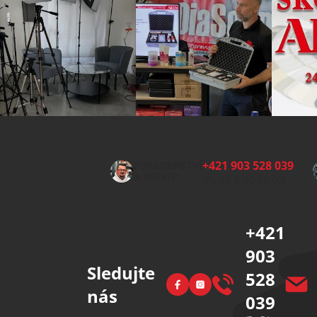
Z
á
p
+421 903 528 039
PORADENSTVÍ
a
A SERVIS:
(Po-Pá 8:00-15:00)
t
í
+421
903
Sledujte
528
Facebook
Instagram
nás
039